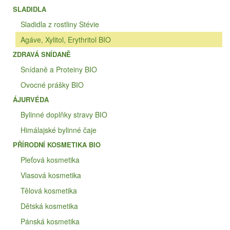
SLADIDLA
Sladidla z rostliny Stévie
Agáve, Xylitol, Erythritol BIO
ZDRAVÁ SNÍDANĚ
Snídaně a Proteiny BIO
Ovocné prášky BIO
ÁJURVÉDA
Bylinné doplňky stravy BIO
Himálajské bylinné čaje
PŘÍRODNÍ KOSMETIKA BIO
Pleťová kosmetika
Vlasová kosmetika
Tělová kosmetika
Dětská kosmetika
Pánská kosmetika