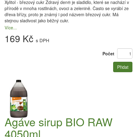
Xylitol - březový cukr Zdravý den® je sladidlo, které se nachází v
přírodě v mnoha rostlinách, ovoci a zelenině. Často se vyrábí ze
dřeva břízy, proto je známý i pod názvem březový cukr. Má
stejnou sladivost jako běžný cukr.
Více...
169 Kč
s DPH
Počet
Přidat
Agáve sirup BIO RAW
4050ml