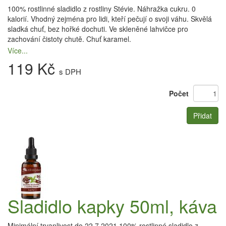
100% rostlinné sladidlo z rostliny Stévie. Náhražka cukru. 0
kalorií. Vhodný zejména pro lidi, kteří pečují o svoji váhu. Skvělá
sladká chuť, bez hořké dochuti. Ve skleněné lahvičce pro
zachování čistoty chutě. Chuť karamel.
Více...
119 Kč
s DPH
Počet
Přidat
Sladidlo kapky 50ml, káva
Minimální trvanlivost do 22.7.2021 100% rostlinné sladidlo z