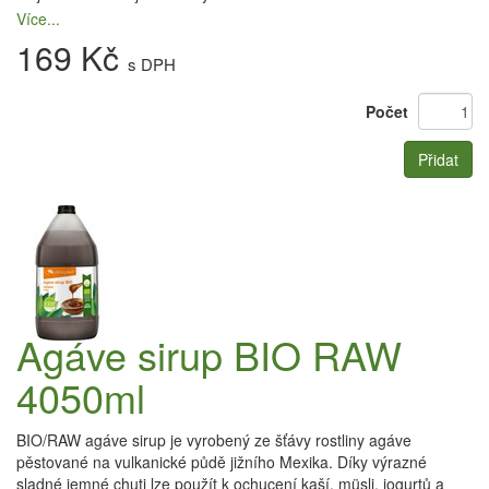
Více...
169 Kč
s DPH
Počet
Přidat
Agáve sirup BIO RAW
4050ml
BIO/RAW agáve sirup je vyrobený ze šťávy rostliny agáve
pěstované na vulkanické půdě jižního Mexika. Díky výrazné
sladné jemné chuti lze použít k ochucení kaší, müsli, jogurtů a