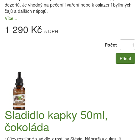
dezertů. Je vhodný na pečení i vaření nebo k oslazení bylinných
čajů a dalších nápojů.
Více...
1 290 Kč
s DPH
Počet
Přidat
Sladidlo kapky 50ml,
čokoláda
100% rostlinné sladidlo z rostliny Stévie. Náhražka cukru. 0