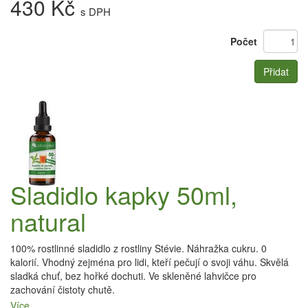
430 Kč
s DPH
Počet
Přidat
Sladidlo kapky 50ml,
natural
100% rostlinné sladidlo z rostliny Stévie. Náhražka cukru. 0
kalorií. Vhodný zejména pro lidi, kteří pečují o svoji váhu. Skvělá
sladká chuť, bez hořké dochuti. Ve skleněné lahvičce pro
zachování čistoty chutě.
Více...