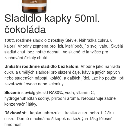
Sladidlo kapky 50ml,
čokoláda
100% rostlinné sladidlo z rostliny Stévie. Náhražka cukru. 0
kalorií. Vhodný zejména pro lidi, kteří pečují o svoji váhu. Skvělá
sladká chuť, bez hořké dochuti. Ve skleněné lahvičce pro
zachování čistoty chutě.
Unikátní rostlinné sladidlo bez kalorií.
Vhodné jako náhrada
cukru a umělých sladidel pro slazení čaje, kávy a jiných teplých
nebo studených nápojů, koláčů, a dalších jídel. Lze ho použít i při
zavařování ovoce nebo zeleniny.
Složení:
steviolglykosid RA80%, voda, vitamín C,
hydrogenuhličitan sodný, přírodní aróma. Neobsahuje žádné
konzervační látky.
Dávkování:
1kapka nahrazuje 1 kostku cukru nebo 1 lžičku
cukru. Denně maximálně 5 kapek na každých 15kg tělesné
hmotnosti.