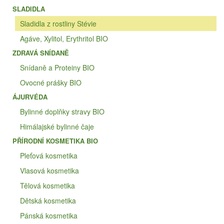
SLADIDLA
Sladidla z rostliny Stévie
Agáve, Xylitol, Erythritol BIO
ZDRAVÁ SNÍDANĚ
Snídaně a Proteiny BIO
Ovocné prášky BIO
ÁJURVÉDA
Bylinné doplňky stravy BIO
Himálajské bylinné čaje
PŘÍRODNÍ KOSMETIKA BIO
Pleťová kosmetika
Vlasová kosmetika
Tělová kosmetika
Dětská kosmetika
Pánská kosmetika