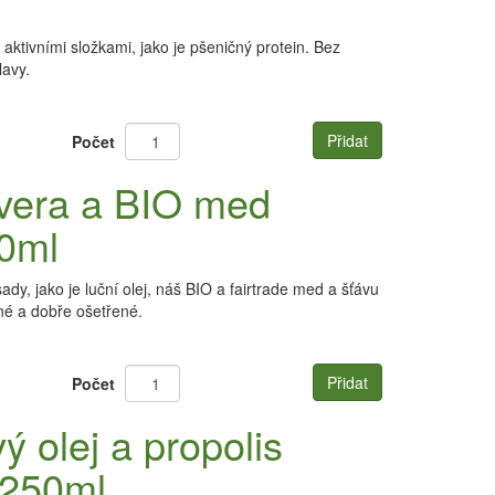
aktivními složkami, jako je pšeničný protein. Bez
lavy.
Přidat
Počet
 vera a BIO med
50ml
ady, jako je luční olej, náš BIO a fairtrade med a šťávu
é a dobře ošetřené.
Přidat
Počet
ý olej a propolis
 250ml