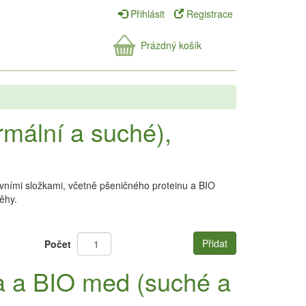
Přihlásit
Registrace
Prázdný košík
mální a suché),
ivními složkami, včetně pšeničného proteinu a BIO
ěhy.
Přidat
Počet
a a BIO med (suché a