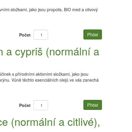
vními složkami, jako jsou propolis, BIO med a olivový
Přidat
Počet
a cypriš (normální a
inek s přírodními aktivními složkami, jako jsou
arýnu. Vůně těchto esenciálních olejů ve vás zanechá
Přidat
Počet
(normální a citlivé),