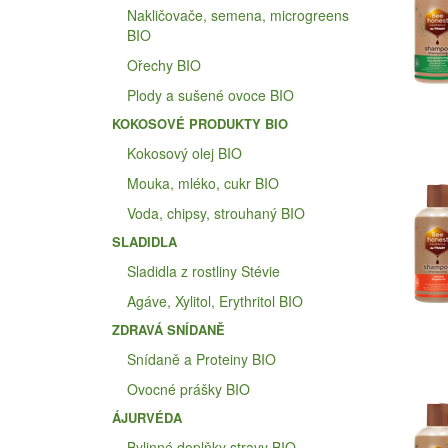
Nakličovače, semena, microgreens
BIO
Ořechy BIO
Plody a sušené ovoce BIO
KOKOSOVÉ PRODUKTY BIO
Kokosový olej BIO
Mouka, mléko, cukr BIO
Voda, chipsy, strouhaný BIO
SLADIDLA
Sladidla z rostliny Stévie
Agáve, Xylitol, Erythritol BIO
ZDRAVÁ SNÍDANĚ
Snídaně a Proteiny BIO
Ovocné prášky BIO
ÁJURVÉDA
Bylinné doplňky stravy BIO