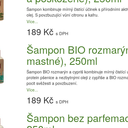
Šampon kombinuje mírný čistící účinek s přírodními akti
olej. S povzbuzující vůní citronu a kafru.
Více...
189 Kč
s DPH
Šampon BIO rozmarýn 
mastné), 250ml
Šampon BIO rozmarýn a cypriš kombinuje mírný čistící úč
protein pšenice a nezbytnými oleji z cypřiše a BIO rozm
pocit svěžesti a povzbuzení.
Více...
189 Kč
s DPH
Šampon bez parfemace 