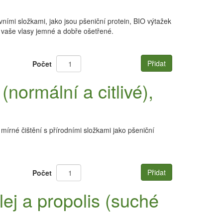
vními složkami, jako jsou pšeniční protein, BIO výtažek
vaše vlasy jemné a dobře ošetřené.
Přidat
Počet
ormální a citlivé),
írné čištění s přírodními složkami jako pšeniční
Přidat
Počet
ej a propolis (suché