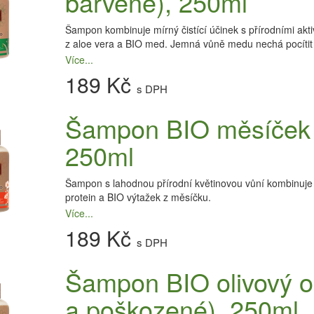
barvené), 250ml
Šampon kombinuje mírný čistící účinek s přírodními akti
z aloe vera a BIO med. Jemná vůně medu nechá pocítit 
Více...
189 Kč
s DPH
Šampon BIO měsíček (n
250ml
Šampon s lahodnou přírodní květinovou vůní kombinuje m
protein a BIO výtažek z měsíčku.
Více...
189 Kč
s DPH
Šampon BIO olivový ol
a poškozené), 250ml