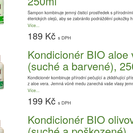
250ml
Šampon kombinuje jemný čisticí prostředek s přírodními 
éterických olejů, aby se zabránilo podráždění pokožky h
Více...
189 Kč
s DPH
Kondicionér BIO aloe
(suché a barvené), 2
Kondicionér kombinuje přírodní pečující a zklidňující přís
z aloe vera. Jemná vůně medu zanechá vaše vlasy jemn
Více...
199 Kč
s DPH
Kondicionér BIO olivov
(suché a poškozené),