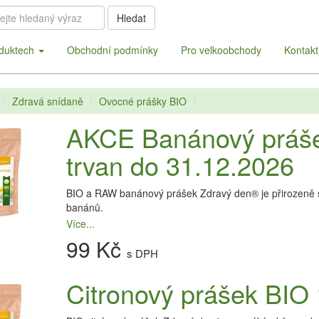
Hledat
duktech
Obchodní podmínky
Pro velkoobchody
Kontakt
Zdravá snídaně
Ovocné prášky BIO
AKCE Banánový práše
trvan do 31.12.2026
BIO a RAW banánový prášek Zdravý den® je přirozeně sl
banánů.
Více...
99 Kč
s DPH
Citronový prášek BIO