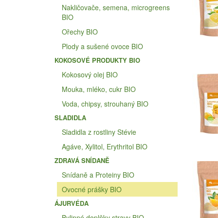
Nakličovače, semena, microgreens
BIO
Ořechy BIO
Plody a sušené ovoce BIO
KOKOSOVÉ PRODUKTY BIO
Kokosový olej BIO
Mouka, mléko, cukr BIO
Voda, chipsy, strouhaný BIO
SLADIDLA
Sladidla z rostliny Stévie
Agáve, Xylitol, Erythritol BIO
ZDRAVÁ SNÍDANĚ
Snídaně a Proteiny BIO
Ovocné prášky BIO
ÁJURVÉDA
Bylinné doplňky stravy BIO