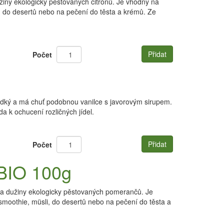
žiny ekologicky pěstovaných citrónů. Je vhodný na
i, do desertů nebo na pečení do těsta a krémů. Ze
Přidat
Počet
dký a má chuť podobnou vanilce s javorovým sirupem.
a k ochucení rozličných jídel.
Přidat
Počet
BIO 100g
a dužiny ekologicky pěstovaných pomerančů. Je
moothie, müsli, do desertů nebo na pečení do těsta a