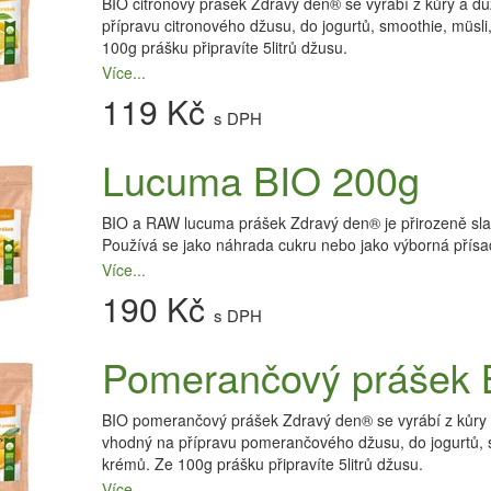
BIO citrónový prášek Zdravý den® se vyrábí z kůry a du
přípravu citronového džusu, do jogurtů, smoothie, müsl
100g prášku připravíte 5litrů džusu.
Více...
119 Kč
s DPH
Lucuma BIO 200g
BIO a RAW lucuma prášek Zdravý den® je přirozeně sla
Používá se jako náhrada cukru nebo jako výborná přísad
Více...
190 Kč
s DPH
Pomerančový prášek 
BIO pomerančový prášek Zdravý den® se vyrábí z kůry 
vhodný na přípravu pomerančového džusu, do jogurtů, s
krémů. Ze 100g prášku připravíte 5litrů džusu.
Více...