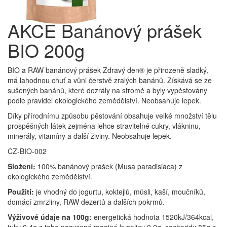
AKCE Banánový prášek
BIO 200g
BIO a RAW banánový prášek Zdravý den® je přirozeně sladký,
má lahodnou chuť a vůni čerstvě zralých banánů. Získává se ze
sušených banánů, které dozrály na stromě a byly vypěstovány
podle pravidel ekologického zemědělství. Neobsahuje lepek.
Díky přírodnímu způsobu pěstování obsahuje velké množství tělu
prospěšných látek zejména lehce stravitelné cukry, vlákninu,
minerály, vitamíny a další živiny. Neobsahuje lepek.
CZ-BIO-002
Složení:
100% banánový prášek (Musa paradisiaca) z
ekologického zemědělství.
Použití:
je vhodný do jogurtu, koktejlů, müsli, kaší, moučníků,
domácí zmrzliny, RAW dezertů a dalších pokrmů.
Výživové údaje na 100g:
energetická hodnota 1520kJ/364kcal,