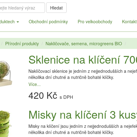
Hledat
duktech
Obchodní podmínky
Pro velkoobchody
Kontakt
Přírodní produkty
Nakličovače, semena, microgreens BIO
Sklenice na klíčení 7
Naklíčovací sklenice je jedním z nejjednodušších a neje
několika dní chutné a nutričně bohaté klíčky.
Více...
420 Kč
s DPH
Misky na klíčení 3 kus
Misky na klíčení jsou jedním z nejjednodušších a nejefe
několika dní chutné a nutričně bohaté klíčky.