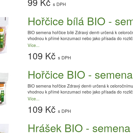
99 Kč
s DPH
Hořčice bílá BIO - se
BIO semena hořčice bílé Zdravý den® určená k celoročním
vhodnou k přímé konzumaci nebo jako přísada do rozličn
Více...
109 Kč
s DPH
Hořčice BIO - semena 
BIO semena hořčice Zdravý den® určená k celoročnímu kl
vhodnou k přímé konzumaci nebo jako přísada do rozličn
Více...
109 Kč
s DPH
Hrášek BIO - semena 