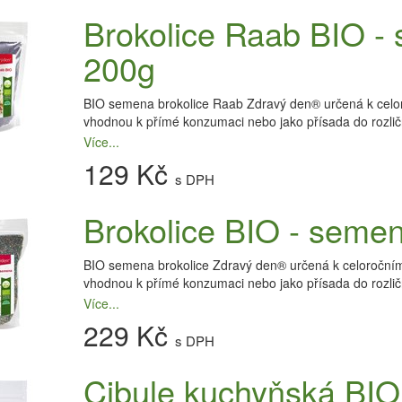
Brokolice Raab BIO - 
200g
BIO semena brokolice Raab Zdravý den® určená k celoroč
vhodnou k přímé konzumaci nebo jako přísada do rozličný
Více...
129 Kč
s DPH
Brokolice BIO - semen
BIO semena brokolice Zdravý den® určená k celoročnímu k
vhodnou k přímé konzumaci nebo jako přísada do rozličn
Více...
229 Kč
s DPH
Cibule kuchyňská BIO 