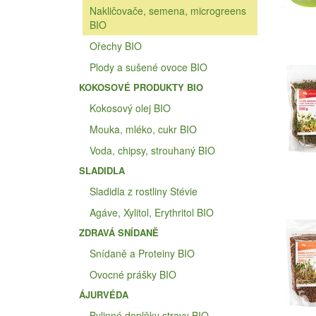
Nakličovače, semena, microgreens
BIO
Ořechy BIO
Plody a sušené ovoce BIO
KOKOSOVÉ PRODUKTY BIO
Kokosový olej BIO
Mouka, mléko, cukr BIO
Voda, chipsy, strouhaný BIO
SLADIDLA
Sladidla z rostliny Stévie
Agáve, Xylitol, Erythritol BIO
ZDRAVÁ SNÍDANĚ
Snídaně a Proteiny BIO
Ovocné prášky BIO
ÁJURVÉDA
Bylinné doplňky stravy BIO