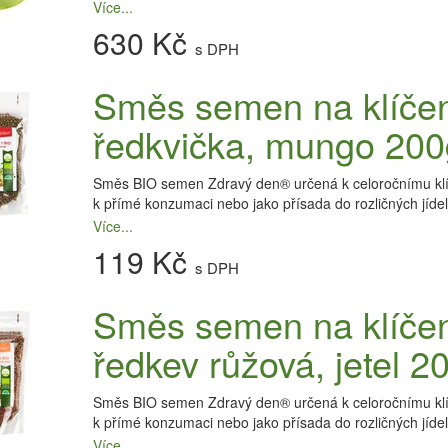
Více...
630 Kč
s DPH
Směs semen na klíčení
ředkvička, mungo 200
Směs BIO semen Zdravý den® určená k celoročnímu klíče
k přímé konzumaci nebo jako přísada do rozličných jíde
Více...
119 Kč
s DPH
Směs semen na klíčení
ředkev růžová, jetel 2
Směs BIO semen Zdravý den® určená k celoročnímu klíče
k přímé konzumaci nebo jako přísada do rozličných jíde
Více...