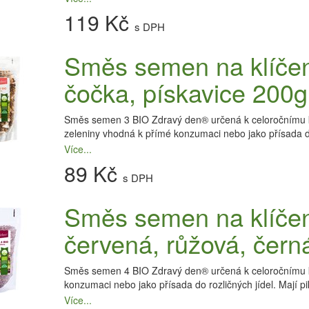
119 Kč
s DPH
Směs semen na klíčení
čočka, pískavice 200g
Směs semen 3 BIO Zdravý den® určená k celoročnímu klíč
zeleniny vhodná k přímé konzumaci nebo jako přísada do
Více...
89 Kč
s DPH
Směs semen na klíčení
červená, růžová, černá
Směs semen 4 BIO Zdravý den® určená k celoročnímu klí
konzumaci nebo jako přísada do rozličných jídel. Mají pi
Více...