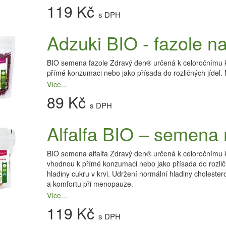
119 Kč
s DPH
Adzuki BIO - fazole na
BIO semena fazole Zdravý den® určená k celoročnímu klí
přímé konzumaci nebo jako přísada do rozličných jídel. 
Více...
89 Kč
s DPH
Alfalfa BIO – semena 
BIO semena alfalfa Zdravý den® určená k celoročnímu klí
vhodnou k přímé konzumaci nebo jako přísada do rozlič
hladiny cukru v krvi. Udržení normální hladiny choleste
a komfortu při menopauze.
Více...
119 Kč
s DPH