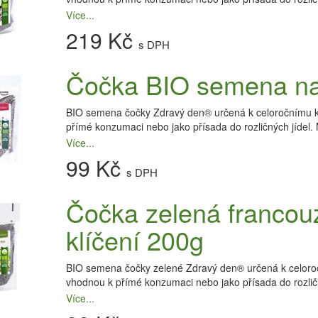
Více...
219 Kč
s DPH
Čočka BIO semena na 
BIO semena čočky Zdravý den® určená k celoročnímu klí
přímé konzumaci nebo jako přísada do rozličných jídel. 
Více...
99 Kč
s DPH
Čočka zelená franco
klíčení 200g
BIO semena čočky zelené Zdravý den® určená k celoroční
vhodnou k přímé konzumaci nebo jako přísada do rozlič
Více...