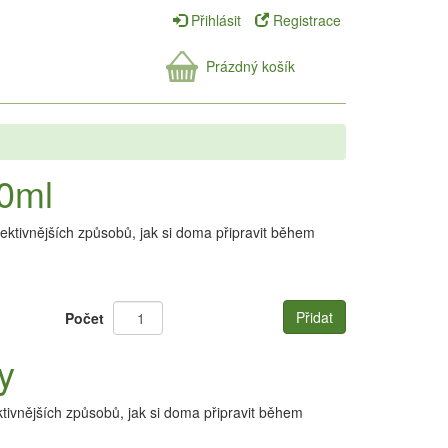
Přihlásit
Registrace
Prázdný košík
00ml
fektivnějších způsobů, jak si doma připravit během
Přidat
Počet
y
ktivnějších způsobů, jak si doma připravit během