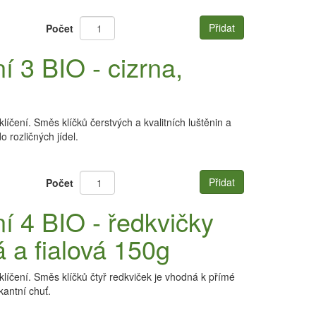
Přidat
Počet
 3 BIO - cizrna,
ení. Směs klíčků čerstvých a kvalitních luštěnin a
 rozličných jídel.
Přidat
Počet
 4 BIO - ředkvičky
 a fialová 150g
čení. Směs klíčků čtyř redkviček je vhodná k přímé
kantní chuť.