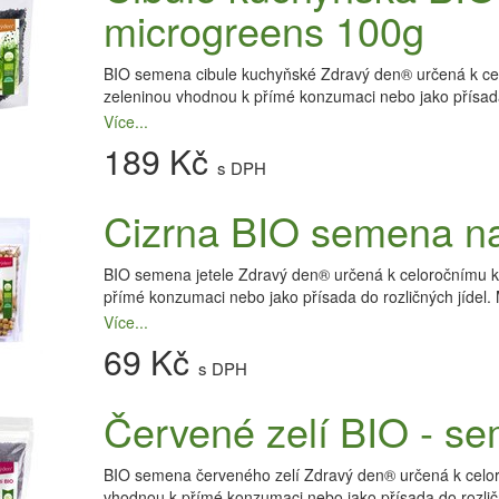
microgreens 100g
BIO semena cibule kuchyňské Zdravý den® určená k celor
zeleninou vhodnou k přímé konzumaci nebo jako přísada 
Více...
189 Kč
s DPH
Cizrna BIO semena na
BIO semena jetele Zdravý den® určená k celoročnímu klí
přímé konzumaci nebo jako přísada do rozličných jídel.
Více...
69 Kč
s DPH
Červené zelí BIO - se
BIO semena červeného zelí Zdravý den® určená k celoroč
vhodnou k přímé konzumaci nebo jako přísada do rozlič