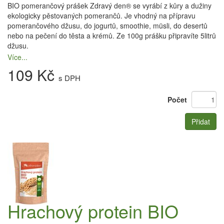
BIO pomerančový prášek Zdravý den® se vyrábí z kůry a dužiny
ekologicky pěstovaných pomerančů. Je vhodný na přípravu
pomerančového džusu, do jogurtů, smoothie, müsli, do desertů
nebo na pečení do těsta a krémů. Ze 100g prášku připravíte 5litrů
džusu.
Více...
109 Kč
s DPH
Počet
Přidat
Hrachový protein BIO