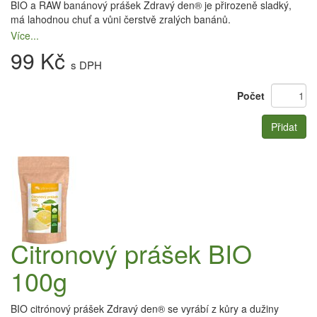
BIO a RAW banánový prášek Zdravý den® je přirozeně sladký,
má lahodnou chuť a vůni čerstvě zralých banánů.
Více...
99 Kč
s DPH
Počet
Přidat
Citronový prášek BIO
100g
BIO citrónový prášek Zdravý den® se vyrábí z kůry a dužiny