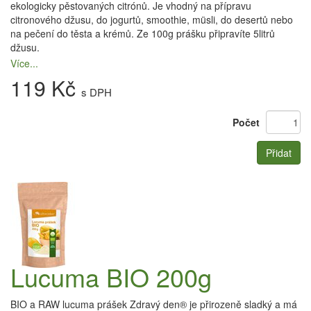
ekologicky pěstovaných citrónů. Je vhodný na přípravu
citronového džusu, do jogurtů, smoothie, müsli, do desertů nebo
na pečení do těsta a krémů. Ze 100g prášku připravíte 5litrů
džusu.
Více...
119 Kč
s DPH
Počet
Přidat
Lucuma BIO 200g
BIO a RAW lucuma prášek Zdravý den® je přirozeně sladký a má