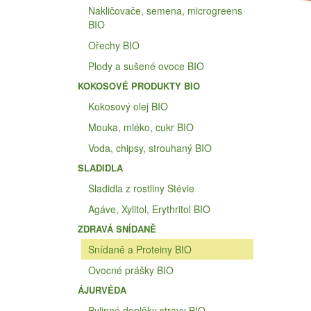
Nakličovače, semena, microgreens
BIO
Ořechy BIO
Plody a sušené ovoce BIO
KOKOSOVÉ PRODUKTY BIO
Kokosový olej BIO
Mouka, mléko, cukr BIO
Voda, chipsy, strouhaný BIO
SLADIDLA
Sladidla z rostliny Stévie
Agáve, Xylitol, Erythritol BIO
ZDRAVÁ SNÍDANĚ
Snídaně a Proteiny BIO
Ovocné prášky BIO
ÁJURVÉDA
Bylinné doplňky stravy BIO