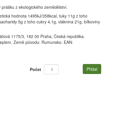
 prášku z ekologického zemědělství.
etická hodnota 1495kJ/358kcal, tuky 11g z toho
acharidy 5g z toho cukry 4,1g, vláknina 21g, bílkoviny
Akátová 1175/3, 182 00 Praha, Česká republika.
d teplem. Země původu: Rumunsko. EAN:
Přidat
Počet