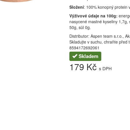
Složení
: 100% konopný protein v
Výživové údaje na 100g:
energ
nasycené mastné kyseliny 1,7g, s
50g, sůl 0g.
Distributor: Aspen team s.r.o., 
Skladujte v suchu, chraňte pře
8594172692061
Skladem
179 Kč
s DPH