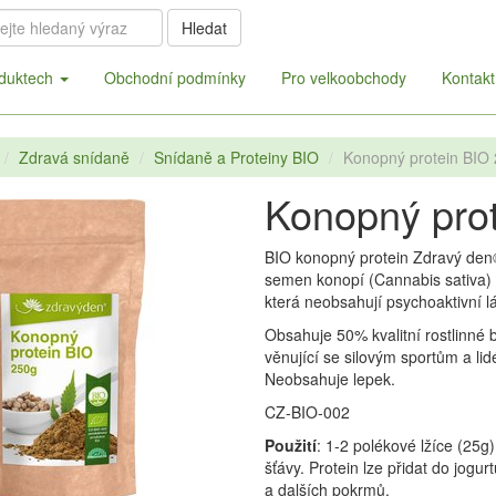
Hledat
duktech
Obchodní podmínky
Pro velkoobchody
Kontakt
Zdravá snídaně
Snídaně a Proteiny BIO
Konopný protein BIO
Konopný pro
BIO konopný protein Zdravý den®
semen konopí (Cannabis sativa) 
která neobsahují psychoaktivní l
Obsahuje 50% kvalitní rostlinné bí
věnující se silovým sportům a li
Neobsahuje lepek.
CZ-BIO-002
Použití
: 1-2 polékové lžíce (25g
šťávy. Protein lze přidat do jogur
a dalších pokrmů.