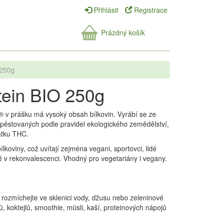
Přihlásit
Registrace
Prázdný košík
 250g
tein BIO 250g
 v prášku má vysoký obsah bílkovin. Vyrábí se ze
pěstovaných podle pravidel ekologického zemědělství,
átku THC.
lkoviny, což uvítají zejména vegani, sportovci, lidé
dé v rekonvalescenci. Vhodný pro vegetariány i vegany.
) rozmíchejte ve sklenici vody, džusu nebo zeleninové
tů, koktejlů, smoothie, müsli, kaší, proteinových nápojů