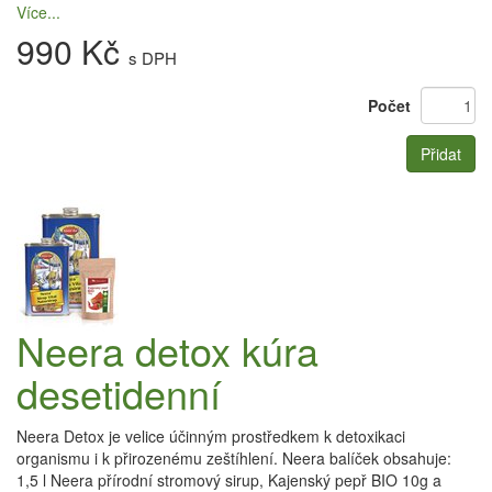
Více...
990 Kč
s DPH
Počet
Přidat
Neera detox kúra
desetidenní
Neera Detox je velice účinným prostředkem k detoxikaci
organismu i k přirozenému zeštíhlení. Neera balíček obsahuje:
1,5 l Neera přírodní stromový sirup, Kajenský pepř BIO 10g a