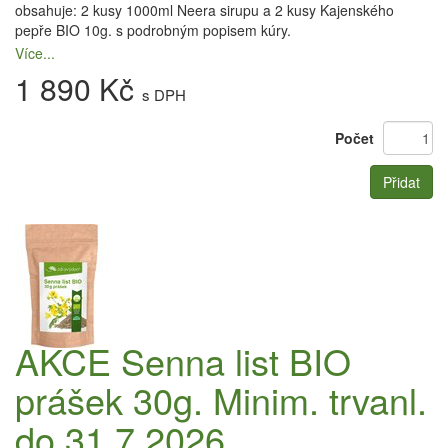
obsahuje: 2 kusy 1000ml Neera sirupu a 2 kusy Kajenského
pepře BIO 10g. s podrobným popisem kúry.
Více...
1 890 Kč
s DPH
Počet
Přidat
AKCE Senna list BIO
prášek 30g. Minim. trvanl.
do 31.7.2026