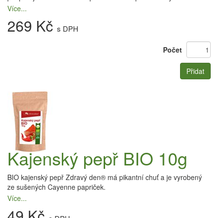
Více...
269 Kč
s DPH
Počet
Přidat
Kajenský pepř BIO 10g
BIO kajenský pepř Zdravý den® má pikantní chuť a je vyrobený
ze sušených Cayenne papriček.
Více...
49 Kč