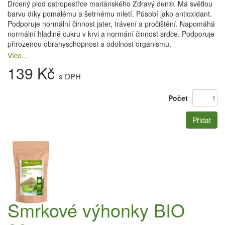
Drcený plod ostropestřce mariánského Zdravý den®. Má světlou
barvu díky pomalému a šetrnému mletí. Působí jako antioxidant.
Podporuje normální činnost jater, trávení a pročištění. Napomáhá
normální hladině cukru v krvi a normání činnost srdce. Podporuje
přirozenou obranyschopnost a odolnost organismu.
Více...
139 Kč
s DPH
Počet
Přidat
Smrkové výhonky BIO