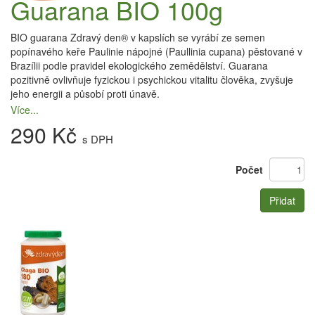
Guarana BIO 100g
BIO guarana Zdravý den® v kapslích se vyrábí ze semen
popínavého keře Paulinie nápojné (Paullinia cupana) pěstované v
Brazílii podle pravidel ekologického zemědělství. Guarana
pozitivně ovlivňuje fyzickou i psychickou vitalitu člověka, zvyšuje
jeho energii a působí proti únavě.
Více...
290 Kč
s DPH
Počet
Přidat