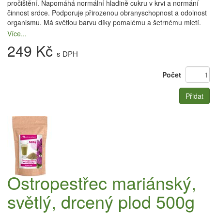
pročištění. Napomáhá normální hladině cukru v krvi a normání
činnost srdce. Podporuje přirozenou obranyschopnost a odolnost
organismu. Má světlou barvu díky pomalému a šetrnému mletí.
Více...
249 Kč
s DPH
Počet
Přidat
Ostropestřec mariánský,
světlý, drcený plod 500g