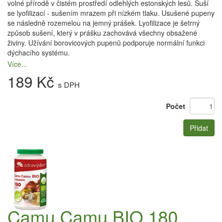
volné přírodě v čistém prostředí odlehlých estonských lesů. Suší
se lyofilizací - sušením mrazem při nízkém tlaku. Usušené pupeny
se následně rozemelou na jemný prášek. Lyofilizace je šetrný
způsob sušení, který v prášku zachovává všechny obsažené
živiny. Užívání borovicových pupenů podporuje normální funkci
dýchacího systému.
Více...
189 Kč
s DPH
Počet
Přidat
Camu Camu BIO 180