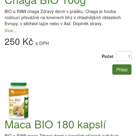
BIO a RAW chaga Zdravý den® v prášku. Chaga je houba
rostoucí převážně na kmenech bříz v chladnějších oblastech
Evropy, v sibiřské tajze nebo v Asii. Doplněk stravy.
Více...
250 Kč
s DPH
Počet
Přidat
Maca BIO 180 kapslí
BIO a RAW maca Zdravý den® v kapslích příznivě ovlivňuje