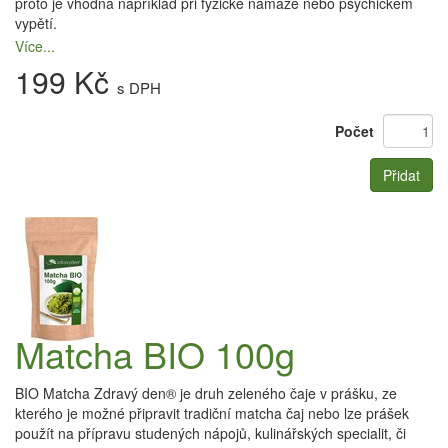
proto je vhodná například při fyzické námaze nebo psychickém
vypětí.
Více...
199 Kč
s DPH
Počet
Přidat
Matcha BIO 100g
BIO Matcha Zdravý den® je druh zeleného čaje v prášku, ze
kterého je možné připravit tradiční matcha čaj nebo lze prášek
použít na přípravu studených nápojů, kulinářských specialit, či