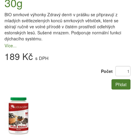
30g
BIO smrkové výhonky Zdravý den® v prášku se připravují z
mladých světlezelených konců smrkových větviček, které se
sbírají ručně ve volné přírodě v čistém prostředí odlehlých
estonských lesů. Sušené mrazem. Podporuje normální funkci
dýchacího systému.
Více...
189 Kč
s DPH
Počet
Přidat