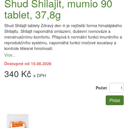
Shud Shilajit, mumio 90
tablet, 37,8g
Shud Shilajit tablety Zdravý den ® je nejčistší forma himalájského
Shilajitu. Shilajit napomáhá omlazení, duševní rovnováze a
menstruačnímu komfortu. Přispívá k normální funkci imunitního a
reprodukčního systému, napomáhá funkci močové soustavy a
kontrole tělesné hmotnosti.
Více...
Dostupné od 15.08.2026
340 Kč
s DPH
Počet
Přidat