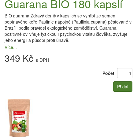
Guarana BIO 180 kapslí
BIO guarana Zdravý den® v kapslích se vyrábí ze semen
popínavého keře Paulinie nápojné (Paullinia cupana) pěstované v
Brazílii podle pravidel ekologického zemědělství. Guarana
pozitivně ovlivňuje fyzickou i psychickou vitalitu člověka, zvyšuje
jeho energii a působí proti únavě.
Více...
349 Kč
s DPH
Počet
Přidat