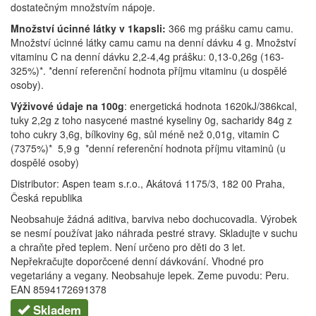
dostatečným množstvím nápoje.
Množství úcinné látky v 1kapsli:
366 mg prášku camu camu.
Množství úcinné látky camu camu na denní dávku 4 g. Množství
vitaminu C na denní dávku 2,2-4,4g prášku: 0,13-0,26g (163-
325%)*. *denní referenční hodnota příjmu vitaminu (u dospělé
osoby).
Výživové údaje na 100g
: energetická hodnota 1620kJ/386kcal,
tuky 2,2g z toho nasycené mastné kyseliny 0g, sacharidy 84g z
toho cukry 3,6g, bílkoviny 6g, sůl méně než 0,01g, vitamin C
(7375%)* 5,9 g *denní referenční hodnota příjmu vitaminů (u
dospělé osoby)
Distributor: Aspen team s.r.o., Akátová 1175/3, 182 00 Praha,
Česká republika
Neobsahuje žádná aditiva, barviva nebo dochucovadla. Výrobek
se nesmí používat jako náhrada pestré stravy. Skladujte v suchu
a chraňte před teplem. Není určeno pro děti do 3 let.
Nepřekračujte doporčcené denní dávkování. Vhodné pro
vegetariány a vegany. Neobsahuje lepek. Zeme puvodu: Peru.
EAN 8594172691378
Skladem