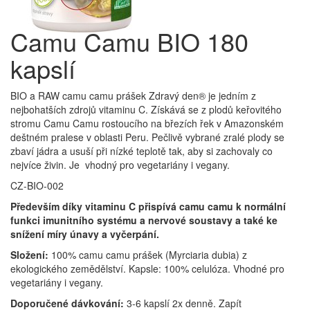
Camu Camu BIO 180
kapslí
BIO a RAW camu camu prášek Zdravý den® je jedním z
nejbohatších zdrojů vitaminu C. Získává se z plodů keřovitého
stromu Camu Camu rostoucího na březích řek v Amazonském
deštném pralese v oblasti Peru. Pečlivě vybrané zralé plody se
zbaví jádra a usuší při nízké teplotě tak, aby si zachovaly co
nejvíce živin.
Je vhodný pro vegetariány i vegany.
CZ-BIO-002
Především díky vitaminu C přispívá camu camu k normální
funkci imunitního systému a nervové soustavy a také ke
snížení míry únavy a vyčerpání.
Složení:
100% camu camu prášek (Myrciaria dubia) z
ekologického zemědělství. Kapsle: 100% celulóza. Vhodné pro
vegetariány i vegany.
Doporučené dávkování:
3-6 kapslí 2x denně. Zapít