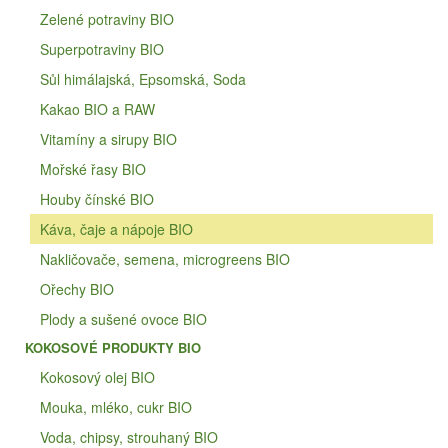
Zelené potraviny BIO
Superpotraviny BIO
Sůl himálajská, Epsomská, Soda
Kakao BIO a RAW
Vitamíny a sirupy BIO
Mořské řasy BIO
Houby čínské BIO
Káva, čaje a nápoje BIO
Nakličovače, semena, microgreens BIO
Ořechy BIO
Plody a sušené ovoce BIO
KOKOSOVÉ PRODUKTY BIO
Kokosový olej BIO
Mouka, mléko, cukr BIO
Voda, chipsy, strouhaný BIO