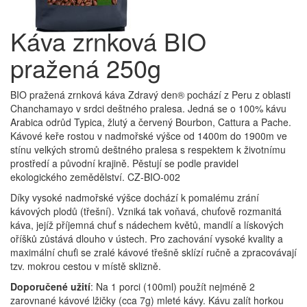
Káva zrnková BIO
pražená 250g
BIO pražená zrnková káva Zdravý den® pochází z Peru z oblasti
Chanchamayo v srdci deštného pralesa. Jedná se o 100% kávu
Arabica odrůd Typica, žlutý a červený Bourbon, Cattura a Pache.
Kávové keře rostou v nadmořské výšce od 1400m do 1900m ve
stínu velkých stromů deštného pralesa s respektem k životnímu
prostředí a původní krajině. Pěstují se podle pravidel
ekologického zemědělství. CZ-BIO-002
Díky vysoké nadmořské výšce dochází k pomalému zrání
kávových plodů (třešní). Vzniká tak voňavá, chuťově rozmanitá
káva, jejíž příjemná chuť s nádechem květů, mandlí a lískových
oříšků zůstává dlouho v ústech. Pro zachování vysoké kvality a
maximální chuťi se zralé kávové třešně sklízí ručně a zpracovávají
tzv. mokrou cestou v místě sklizně.
Doporučené užití
: Na 1 porci (100ml) použít nejméně 2
zarovnané kávové lžičky (cca 7g) mleté kávy. Kávu zalít horkou