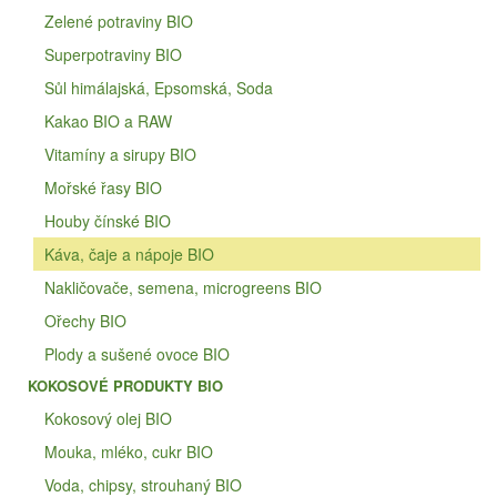
Zelené potraviny BIO
Superpotraviny BIO
Sůl himálajská, Epsomská, Soda
Kakao BIO a RAW
Vitamíny a sirupy BIO
Mořské řasy BIO
Houby čínské BIO
Káva, čaje a nápoje BIO
Nakličovače, semena, microgreens BIO
Ořechy BIO
Plody a sušené ovoce BIO
KOKOSOVÉ PRODUKTY BIO
Kokosový olej BIO
Mouka, mléko, cukr BIO
Voda, chipsy, strouhaný BIO