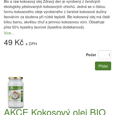
Bio a raw kokosový olej Zdravý den je vyrobený z čerstvých
ekologicky pěstovaných kokosových ořechů. Jedná se o čistou
formu kokosového oleje vyrobeného z čerstvé kokosové dužiny
lisováním za studena při nízké teplotě. Bio kokosový olej má čistě
bílou barvu, skvělou chuť a jemnou kokosovou vůni. Obsahuje
přes 50% kyseliny laurové (kyselina dodekanová).
Více...
49 Kč
s DPH
Počet
Přidat
AKCE Kokosový olej BIO