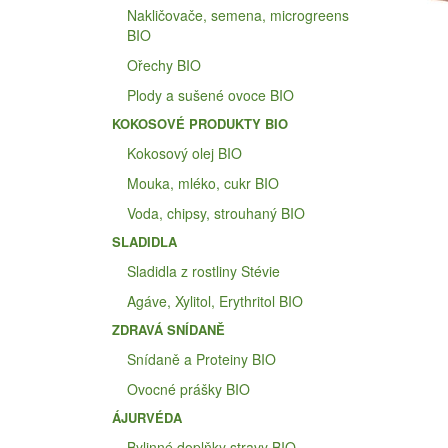
Nakličovače, semena, microgreens
BIO
Ořechy BIO
Plody a sušené ovoce BIO
KOKOSOVÉ PRODUKTY BIO
Kokosový olej BIO
Mouka, mléko, cukr BIO
Voda, chipsy, strouhaný BIO
SLADIDLA
Sladidla z rostliny Stévie
Agáve, Xylitol, Erythritol BIO
ZDRAVÁ SNÍDANĚ
Snídaně a Proteiny BIO
Ovocné prášky BIO
ÁJURVÉDA
Bylinné doplňky stravy BIO