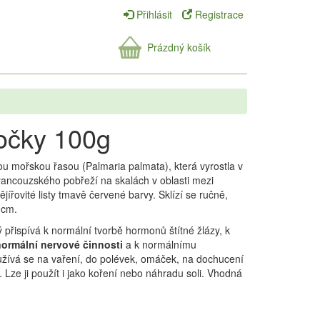
Přihlásit
Registrace
Prázdný košík
očky 100g
ou mořskou řasou (Palmaria palmata), která vyrostla v
rancouzského pobřeží na skalách v oblasti mezi
ířovité listy tmavě červené barvy. Sklízí se ručně,
0cm.
rý přispívá k normální tvorbě hormonů štítné žlázy, k
normální nervové činnosti
a k normálnímu
žívá se na vaření, do polévek, omáček, na dochucení
 Lze ji použít i jako koření nebo náhradu soli. Vhodná