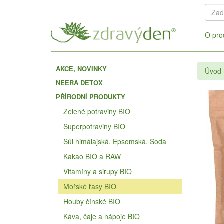
O pro
AKCE, NOVINKY
Úvod
NEERA DETOX
PŘÍRODNÍ PRODUKTY
Zelené potraviny BIO
Superpotraviny BIO
Sůl himálajská, Epsomská, Soda
Kakao BIO a RAW
Vitamíny a sirupy BIO
Mořské řasy BIO
Houby čínské BIO
Káva, čaje a nápoje BIO