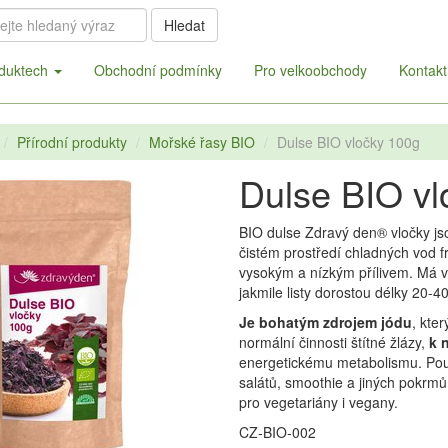
Hledat
duktech
Obchodní podmínky
Pro velkoobchody
Kontakt
Přírodní produkty
Mořské řasy BIO
Dulse BIO vločky 100g
Dulse BIO vl
BIO dulse Zdravý den® vločky js
čistém prostředí chladných vod f
vysokým a nízkým přílivem. Má věj
jakmile listy dorostou délky 20-4
Je bohatým zdrojem jódu
, kte
normální činnosti štítné žlázy,
k 
energetickému metabolismu. Pou
salátů, smoothie a jiných pokrmů.
pro vegetariány i vegany.
CZ-BIO-002