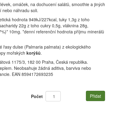
olévek, omáček, na dochucení salátů, smoothie a jiných
ní nebo náhradu soli.
etická hodnota 949kJ/227kcal, tuky 1,3g z toho
acharidy 22g z toho cukry 0,5g, vláknina 28g,
67%)* 10mg. *denní referenční hodnota příjmu minerálů
é řasy dulse (Palmaria palmata) z ekologického
topy mořských
korýšů
.
Akátová 1175/3, 182 00 Praha, Česká republika.
teplem. Neobsahuje žádná aditiva, barviva nebo
rancie. EAN 8594172693235
Přidat
Počet