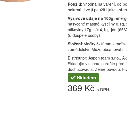
Použití
: vhodná na vaření, do p
pokrmů. Lze ji použít i jako koře
Výživové údaje na 100g:
energ
nasycené mastné kyseliny 0,1g, s
bílkoviny 17g, sůl 4,1g, jód (66
(u dospělé osoby)
Složení
: vločky 5-10mm z mořsk
zemědělství. Může obsahovat s
Distributor: Aspen team s.r.o., 
Skladujte v suchu, chraňte před 
dochucovadla. Země původu: F
Skladem
369 Kč
s DPH