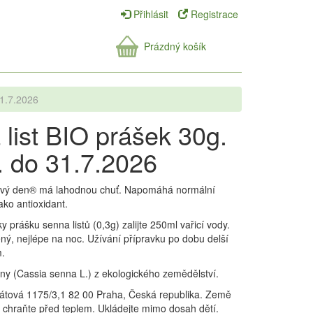
Přihlásit
Registrace
Prázdný košík
31.7.2026
ist BIO prášek 30g.
. do 31.7.2026
dravý den® má lahodnou chuť. Napomáhá normální
ako antioxidant.
ky prášku senna listů (0,3g) zalijte 250ml vařicí vody.
vený, nejlépe na noc. Užívání přípravku po dobu delší
m.
ny (Cassia senna L.) z ekologického zemědělství.
Akátová 1175/3,1 82 00 Praha, Česká republika. Země
, chraňte před teplem. Ukládejte mimo dosah dětí.