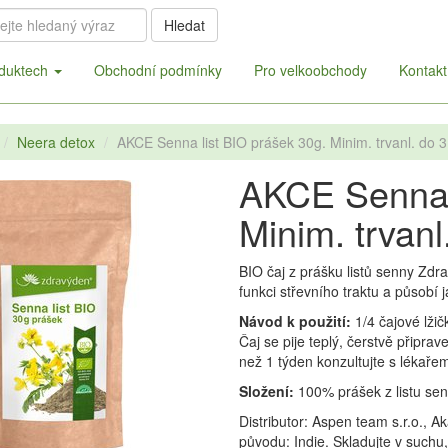
Hledat
duktech
Obchodní podmínky
Pro velkoobchody
Kontakt
Neera detox
AKCE Senna list BIO prášek 30g. Minim. trvanl. do 
AKCE Senna l
Minim. trvanl
BIO čaj z prášku listů senny Z
funkci střevního traktu a působí j
Návod k použití:
1/4 čajové lžič
Čaj se pije teplý, čerstvě připra
než 1 týden konzultujte s lékaře
Složení:
100% prášek z listu sen
Distributor: Aspen team s.r.o., 
původu: Indie. Skladujte v suchu