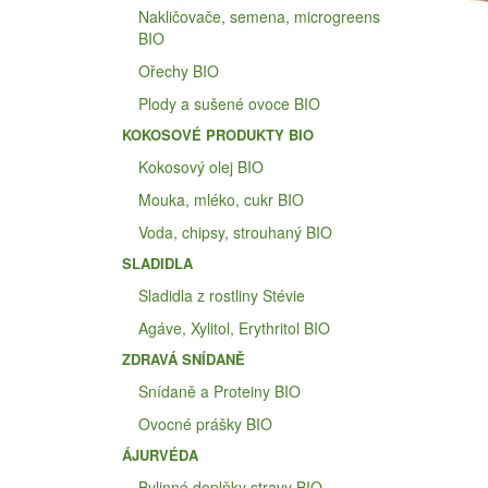
Nakličovače, semena, microgreens
BIO
Ořechy BIO
Plody a sušené ovoce BIO
KOKOSOVÉ PRODUKTY BIO
Kokosový olej BIO
Mouka, mléko, cukr BIO
Voda, chipsy, strouhaný BIO
SLADIDLA
Sladidla z rostliny Stévie
Agáve, Xylitol, Erythritol BIO
ZDRAVÁ SNÍDANĚ
Snídaně a Proteiny BIO
Ovocné prášky BIO
ÁJURVÉDA
Bylinné doplňky stravy BIO