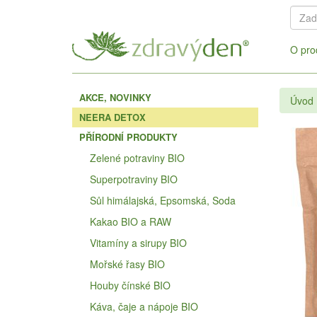
O pro
AKCE, NOVINKY
Úvod
NEERA DETOX
PŘÍRODNÍ PRODUKTY
Zelené potraviny BIO
Superpotraviny BIO
Sůl himálajská, Epsomská, Soda
Kakao BIO a RAW
Vitamíny a sirupy BIO
Mořské řasy BIO
Houby čínské BIO
Káva, čaje a nápoje BIO