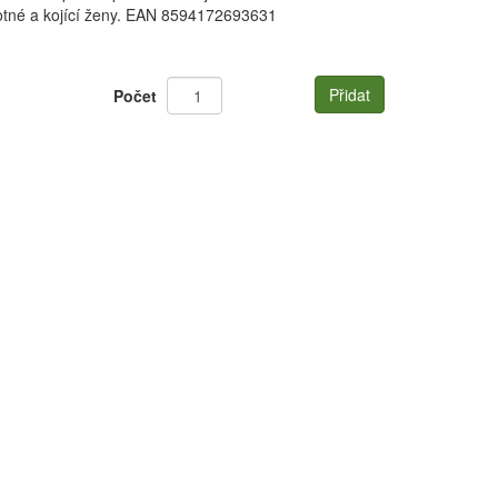
hotné a kojící ženy. EAN 8594172693631
Přidat
Počet