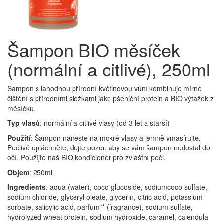
Šampon BIO měsíček
(normální a citlivé), 250ml
Šampon s lahodnou přírodní květinovou vůní kombinuje mírné
čištění s přírodními složkami jako pšeniční protein a BIO výtažek z
měsíčku.
Typ vlasů
: normální a citlivé vlasy (od 3 let a starší)
Použití
: Šampon naneste na mokré vlasy a jemně vmasírujte.
Pečlivě opláchněte, dejte pozor, aby se vám šampon nedostal do
očí. Použíjte náš BIO kondicionér pro zvláštní péči.
Objem
: 250ml
Ingredients
: aqua (water), coco-glucoside, sodiumcoco-sulfate,
sodium chloride, glyceryl oleate, glycerin, citric acid, potassium
sorbate, salicylic acid, parfum** (fragrance), sodium sulfate,
hydrolyzed wheat protein, sodium hydroxide, caramel, calendula