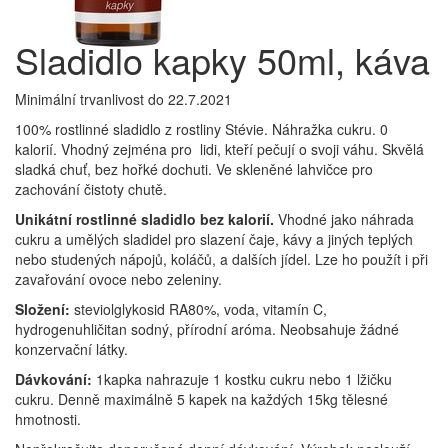
Sladidlo kapky 50ml, káva
Minimální trvanlivost do 22.7.2021
100% rostlinné sladidlo z rostliny Stévie. Náhražka cukru. 0
kalorií. Vhodný zejména pro lidi, kteří pečují o svoji váhu. Skvělá
sladká chuť, bez hořké dochuti. Ve skleněné lahvičce pro
zachování čistoty chutě.
Unikátní rostlinné sladidlo bez kalorií.
Vhodné jako náhrada
cukru a umělých sladidel pro slazení čaje, kávy a jiných teplých
nebo studených nápojů, koláčů, a dalších jídel. Lze ho použít i při
zavařování ovoce nebo zeleniny.
Složení:
steviolglykosid RA80%, voda, vitamín C,
hydrogenuhličitan sodný, přírodní aróma. Neobsahuje žádné
konzervační látky.
Dávkování:
1kapka nahrazuje 1 kostku cukru nebo 1 lžičku
cukru. Denně maximálně 5 kapek na každých 15kg tělesné
hmotnosti.