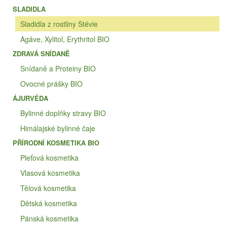
SLADIDLA
Sladidla z rostliny Stévie
Agáve, Xylitol, Erythritol BIO
ZDRAVÁ SNÍDANĚ
Snídaně a Proteiny BIO
Ovocné prášky BIO
ÁJURVÉDA
Bylinné doplňky stravy BIO
Himálajské bylinné čaje
PŘÍRODNÍ KOSMETIKA BIO
Pleťová kosmetika
Vlasová kosmetika
Tělová kosmetika
Dětská kosmetika
Pánská kosmetika