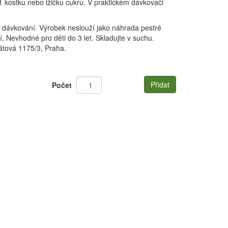
 1 kostku nebo lžičku cukru. V praktickém dávkovači
 dávkování. Výrobek neslouží jako náhrada pestré
. Nevhodné pro děti do 3 let. Skladujte v suchu.
kátová 1175/3, Praha.
Přidat
Počet