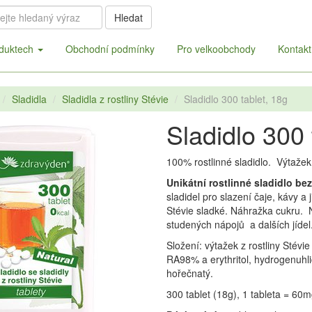
Hledat
duktech
Obchodní podmínky
Pro velkoobchody
Kontakt
Sladidla
Sladidla z rostliny Stévie
Sladidlo 300 tablet, 18g
Sladidlo 300 
100% rostlinné sladidlo. Výtažek 
Unikátní rostlinné sladidlo bez 
sladidel pro slazení čaje, kávy a 
Stévie sladké. Náhražka cukru. N
studených nápojů a dalších jídel
Složení: výtažek z rostliny Stévie
RA98% a erythritol, hydrogenuhli
hořečnatý
300 tablet (18g), 1 tableta = 60m