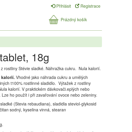
Přihlásit
Registrace
Prázdný košík
tablet, 18g
z rostliny Stévie sladké. Náhražka cukru. Nula kalorií.
kalorií.
Vhodné jako náhrada cukru a umělých
jiných t100% rostlinné sladidlo. Výtažek z rostliny
ula kalorií. V praktickém dávkovači.eplých nebo
. Lze ho použít i při zavařování ovoce nebo zeleniny.
 sladké (Stevia rebaudiana), sladidla steviol-glykosid
čitan sodný, kyselina vinná, stearan
.
g.