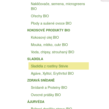
Nakličovače, semena, microgreens
BIO
Ořechy BIO
Plody a sušené ovoce BIO
KOKOSOVÉ PRODUKTY BIO
Kokosový olej BIO
Mouka, mléko, cukr BIO
Voda, chipsy, strouhaný BIO
SLADIDLA
Sladidla z rostliny Stévie
Agáve, Xylitol, Erythritol BIO
ZDRAVÁ SNÍDANĚ
Snídaně a Proteiny BIO
Ovocné prášky BIO
ÁJURVÉDA
Bylinné doplňky stravy BIO