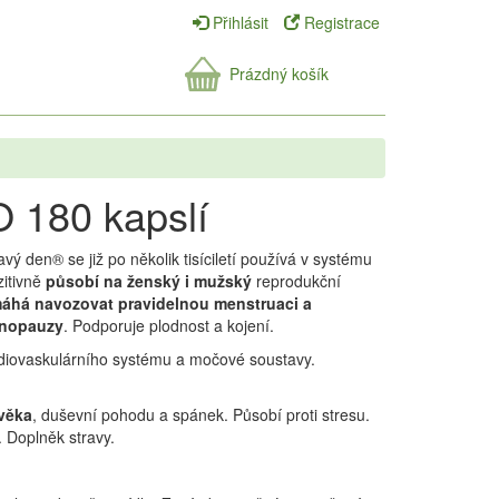
Přihlásit
Registrace
Prázdný košík
O 180 kapslí
ý den® se již po několik tisíciletí používá v systému
zitivně
působí na ženský i mužský
reprodukční
áhá navozovat pravidelnou menstruaci a
enopauzy
. Podporuje plodnost a kojení.
diovaskulárního systému a močové soustavy.
ověka
, duševní pohodu a spánek. Působí proti stresu.
 Doplněk stravy.