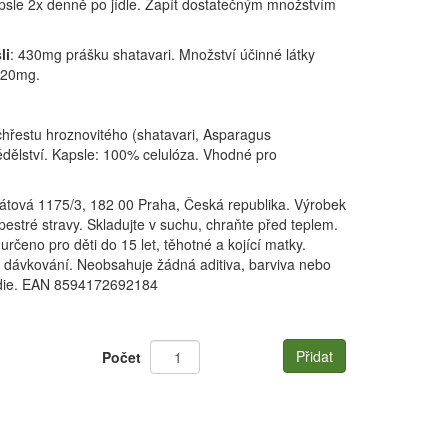
apsle 2x denně po jídle. Zapít dostatečným množstvím
li
: 430mg prášku shatavari. Množství účinné látky
720mg.
hřestu hroznovitého (shatavari, Asparagus
dělství. Kapsle: 100% celulóza. Vhodné pro
Akátová 1175/3, 182 00 Praha, Česká republika. Výrobek
estré stravy. Skladujte v suchu, chraňte před teplem.
rčeno pro děti do 15 let, těhotné a kojící matky.
 dávkování. Neobsahuje žádná aditiva, barviva nebo
die. EAN 8594172692184
Přidat
Počet