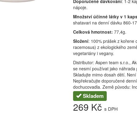
Doporučené dávkování
: 1-2 k
nápoje.
Množství účinné látky v 1 kaps
shatavari na denní dávku 860-1
Celková hmotnost:
77,4g.
Složení
: 100% prášek z kořene c
racemosus) z ekologického země
vegetariány i vegany.
Distributor: Aspen team s.r.o., 
se nesmí používat jako náhrada p
Skladujte mimo dosah dětí. Není u
Nepřekračujte doporučené denní
dochucovadla. Země původu: In
Skladem
269 Kč
s DPH