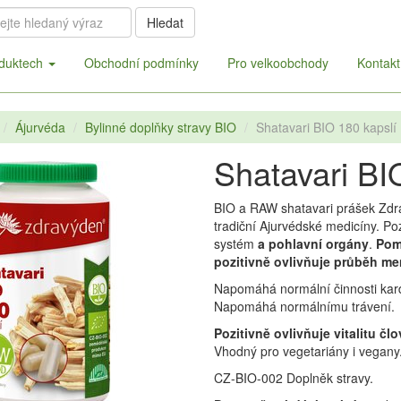
Hledat
duktech
Obchodní podmínky
Pro velkoobchody
Kontakt
Ájurvéda
Bylinné doplňky stravy BIO
Shatavari BIO 180 kapslí
Shatavari BI
BIO a RAW shatavari prášek Zdrav
tradiční Ajurvédské medicíny. Po
systém
a pohlavní orgány
.
Pom
pozitivně ovlivňuje průběh m
Napomáhá normální činnosti kar
Napomáhá normálnímu trávení.
Pozitivně ovlivňuje vitalitu čl
Vhodný pro vegetariány i vegany.
CZ-BIO-002
Doplněk stravy.