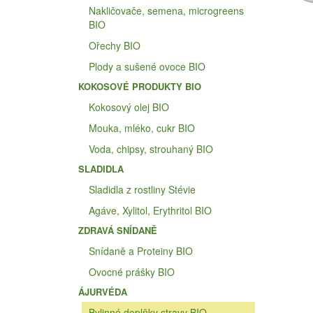
Nakličovače, semena, microgreens
BIO
Ořechy BIO
Plody a sušené ovoce BIO
KOKOSOVÉ PRODUKTY BIO
Kokosový olej BIO
Mouka, mléko, cukr BIO
Voda, chipsy, strouhaný BIO
SLADIDLA
Sladidla z rostliny Stévie
Agáve, Xylitol, Erythritol BIO
ZDRAVÁ SNÍDANĚ
Snídaně a Proteiny BIO
Ovocné prášky BIO
ÁJURVÉDA
Bylinné doplňky stravy BIO