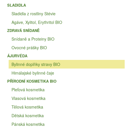
SLADIDLA
Sladidla z rostliny Stévie
Agáve, Xylitol, Erythritol BIO
ZDRAVÁ SNÍDANĚ
Snídaně a Proteiny BIO
Ovocné prášky BIO
ÁJURVÉDA
Bylinné doplňky stravy BIO
Himálajské bylinné čaje
PŘÍRODNÍ KOSMETIKA BIO
Pleťová kosmetika
Vlasová kosmetika
Tělová kosmetika
Dětská kosmetika
Pánská kosmetika