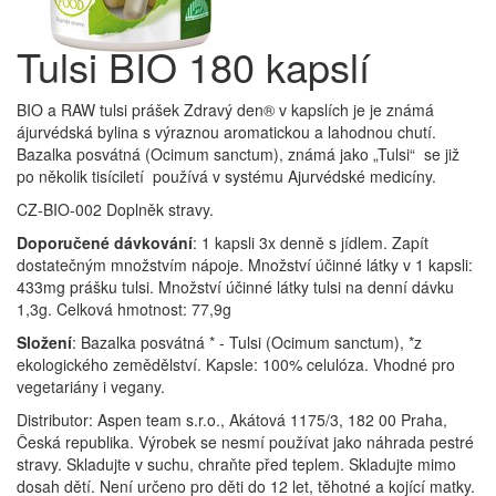
Tulsi BIO 180 kapslí
BIO a RAW tulsi prášek Zdravý den® v kapslích je je známá
ájurvédská bylina s výraznou aromatickou a lahodnou chutí.
Bazalka posvátná (Ocimum sanctum), známá jako „Tulsi“ se již
po několik tisíciletí používá v systému Ajurvédské medicíny.
CZ-BIO-002
Doplněk stravy.
Doporučené dávkování
: 1 kapsli 3x denně s jídlem. Zapít
dostatečným množstvím nápoje. Množství účinné látky v 1 kapsli:
433mg prášku tulsi. Množství účinné látky tulsi na denní dávku
1,3g. Celková hmotnost: 77,9g
Složení
: Bazalka posvátná * - Tulsi (Ocimum sanctum), *z
ekologického zemědělství. Kapsle: 100% celulóza. Vhodné pro
vegetariány i vegany.
Distributor: Aspen team s.r.o., Akátová 1175/3, 182 00 Praha,
Česká republika. Výrobek se nesmí používat jako náhrada pestré
stravy. Skladujte v suchu, chraňte před teplem. Skladujte mimo
dosah dětí. Není určeno pro děti do 12 let, těhotné a kojící matky.