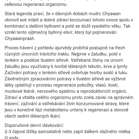
celkovou regeneraci organizmu.
Stará legenda praví, že v dávných dobách mudrc Chyawan
obnovil své mládí a dobré zdraví konzumací tohoto ovoce spolu v
kombinaci s dalšími bylinami a poté se dožil vysokého věku. Tak
vznikl tento výjimečný bylinný elixír, který byl pojmenován
Chyawanprash.
Proces trávení z pohledu ajurvédy probíhá postupně na třech
různých úrovních trávicího traktu. Nejprve v žaludku, poté v
tenkém a posléze tlustém střevě. Vstřebané živiny na úrovni
žaludku jsou využívány k tvorbě tělesných tekutin, krve a lymfy.
Zažívání potravy v tenkém střevě ovlivňuje tvorbu svalů a tuku.
Závěrečným zpracováním potravy v tlustém střevě se výživné
látky uplatňují v procesu regenerace pokožky, vlasů, kostí,
mozkové tkáně, nervového systému a reproduktivních orgánů.
Zdraví a vitalita celého organizmu proto zcela závisí na správném
trávení, zažívání a vstřebávání živin konzumované stravy, které
jsou v konečné fázi metabolismu určeny k regeneraci a obnově
všech sedmi tělesných tkání.
Doporučené denní dávkování:
2-3 čajové lžičky samostatně nebo zapít šálkem vlažného mléka
či vody.