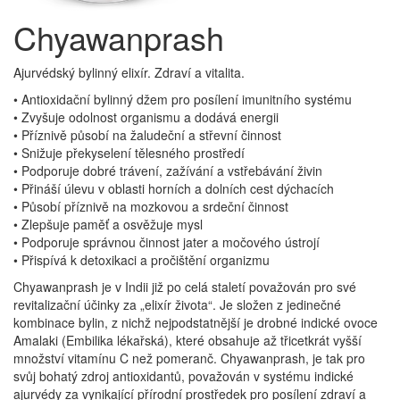
Chyawanprash
Ajurvédský bylinný elixír. Zdraví a vitalita.
• Antioxidační bylinný džem pro posílení imunitního systému
• Zvyšuje odolnost organismu a dodává energii
• Příznivě působí na žaludeční a střevní činnost
• Snižuje překyselení tělesného prostředí
• Podporuje dobré trávení, zažívání a vstřebávání živin
• Přináší úlevu v oblasti horních a dolních cest dýchacích
• Působí příznivě na mozkovou a srdeční činnost
• Zlepšuje paměť a osvěžuje mysl
• Podporuje správnou činnost jater a močového ústrojí
• Přispívá k detoxikaci a pročištění organizmu
Chyawanprash je v Indii již po celá staletí považován pro své
revitalizační účinky za „elixír života“. Je složen z jedinečné
kombinace bylin, z nichž nejpodstatnější je drobné indické ovoce
Amalaki (Embilika lékařská), které obsahuje až třicetkrát vyšší
množství vitamínu C než pomeranč. Chyawanprash, je tak pro
svůj bohatý zdroj antioxidantů, považován v systému indické
ajurvédy za vynikající přírodní prostředek pro posílení zdraví a