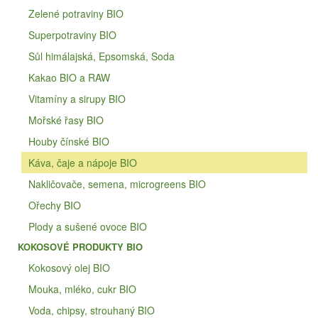
Zelené potraviny BIO
Superpotraviny BIO
Sůl himálajská, Epsomská, Soda
Kakao BIO a RAW
Vitamíny a sirupy BIO
Mořské řasy BIO
Houby čínské BIO
Káva, čaje a nápoje BIO
Nakličovače, semena, microgreens BIO
Ořechy BIO
Plody a sušené ovoce BIO
KOKOSOVÉ PRODUKTY BIO
Kokosový olej BIO
Mouka, mléko, cukr BIO
Voda, chipsy, strouhaný BIO