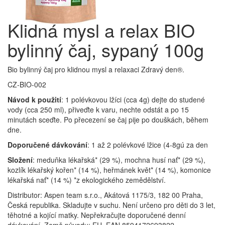
Klidná mysl a relax BIO
bylinný čaj, sypaný 100g
Bio bylinný čaj pro klidnou mysl a relaxaci Zdravý den®.
CZ-BIO-002
Návod k použití
: 1 polévkovou lžíci (cca 4g) dejte do studené
vody (cca 250 ml), přiveďte k varu, nechte odstát a po 15
minutách sceďte. Po přecezení se čaj pije po douškách, během
dne.
Doporučené dávkování
: 1 až 2 polévkové lžice (4-8gú za den
Složení
: meduňka lékařská* (29 %), mochna husí nať* (29 %),
kozlík lékařský kořen* (14 %), heřmánek květ* (14 %), komonice
lékařská nať* (14 %) *z ekologického zemědělství.
Distributor: Aspen team s.r.o., Akátová 1175/3, 182 00 Praha,
Česká republika. Skladujte v suchu. Není určeno pro děti do 3 let,
těhotné a kojící matky. Nepřekračujte doporučené denní