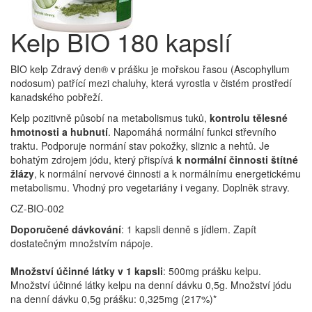
Kelp BIO 180 kapslí
BIO kelp Zdravý den® v prášku je mořskou řasou (Ascophyllum
nodosum) patřící mezi chaluhy, která vyrostla v čistém prostředí
kanadského pobřeží.
Kelp pozitivně působí na metabolismus tuků,
kontrolu tělesné
hmotnosti a hubnutí
. Napomáhá normální funkci střevního
traktu. Podporuje normání stav pokožky, sliznic a nehtů. Je
bohatým zdrojem jódu, který přispívá
k normální činnosti štítné
žlázy
, k normální nervové činnosti a k normálnímu energetickému
metabolismu. Vhodný pro vegetariány i vegany. Doplněk stravy.
CZ-BIO-002
Doporučené dávkování
: 1 kapsli denně s jídlem. Zapít
dostatečným množstvím nápoje.
Množství účinné látky v 1 kapsli
: 500mg prášku kelpu.
Množství účinné látky kelpu na denní dávku 0,5g. Množství jódu
na denní dávku 0,5g prášku: 0,325mg (217%)*