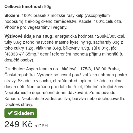
Celková hmotnost:
90g
Složení
: 100% prášek z možské řasy kelp (Ascophyllum
nodosum) z ekologického zemědělství. Kapsle: 100% celulóza.
Vhodné pro vegetariány i vegany.
Výživové údaje na 100g:
energetická hodnota 1268kJ/303kcal,
tuky 3,6g z toho nasycené mastné kyseliny 1g, sacharidy 63g z
toho cukry 1,2g, vláknina 8,4g, bílkoviny 4,9g, sůl 0,01g, jód
(43333%)* 65mg.* denní referenční hodnota příjmu minerálů (u
dospělé osoby).
Distributor: Aspen team s.r.o., Akátová 1175/3, 182 00 Praha,
Česká republika. Výrobek se nesmí používat jako náhrada pestré
stravy. Skladujte v suchu, chraňte před teplem. Ukládejte mimo
dosah dětí. Není určeno pro děti do tří let, těhotné a kojící ženy.
Nepřekračujte doporučené denní dávkování. Země původu:
Kanada. Neobsahuje žádná aditiva, barviva nebo dochucovadla.
Doplněk stravy.
Skladem
249 Kč
s DPH