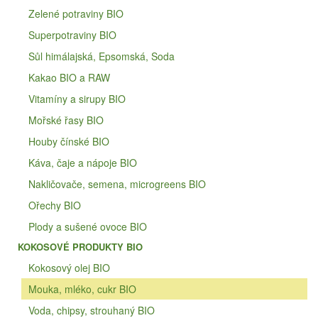
Zelené potraviny BIO
Superpotraviny BIO
Sůl himálajská, Epsomská, Soda
Kakao BIO a RAW
Vitamíny a sirupy BIO
Mořské řasy BIO
Houby čínské BIO
Káva, čaje a nápoje BIO
Nakličovače, semena, microgreens BIO
Ořechy BIO
Plody a sušené ovoce BIO
KOKOSOVÉ PRODUKTY BIO
Kokosový olej BIO
Mouka, mléko, cukr BIO
Voda, chipsy, strouhaný BIO