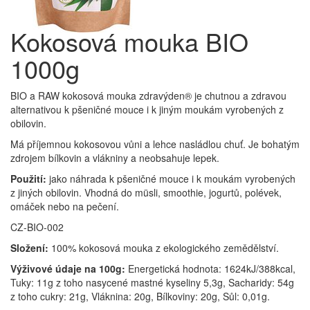
Kokosová mouka BIO
1000g
BIO a RAW kokosová mouka zdravýden® je chutnou a zdravou
alternativou k pšeničné mouce i k jiným moukám vyrobených z
obilovin.
Má příjemnou kokosovou vůni a lehce nasládlou chuť. Je bohatým
zdrojem bílkovin a vlákniny a neobsahuje lepek.
Použití:
jako náhrada k pšeničné mouce i k moukám vyrobených
z jiných obilovin. Vhodná do müsli, smoothie, jogurtů, polévek,
omáček nebo na pečení.
CZ-BIO-002
Složení:
100% kokosová mouka z ekologického zemědělství.
Výživové údaje na 100g:
Energetická hodnota: 1624kJ/388kcal,
Tuky: 11g z toho nasycené mastné kyseliny 5,3g, Sacharidy: 54g
z toho cukry: 21g, Vláknina: 20g, Bílkoviny: 20g, Sůl: 0,01g.