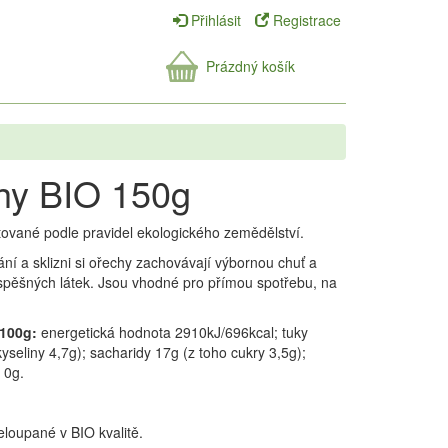
Přihlásit
Registrace
Prázdný košík
hy BIO 150g
tované podle pravidel ekologického zemědělství.
í a sklizni si ořechy zachovávají výbornou chuť a
spěšných látek. Jsou vhodné pro přímou spotřebu, na
 100g:
energetická hodnota 2910kJ/696kcal; tuky
seliny 4,7g); sacharidy 17g (z toho cukry 3,5g);
 0g.
loupané v BIO kvalitě.