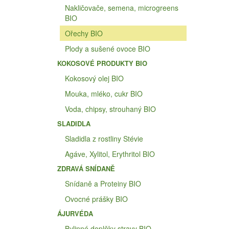
Nakličovače, semena, microgreens
BIO
Ořechy BIO
Plody a sušené ovoce BIO
KOKOSOVÉ PRODUKTY BIO
Kokosový olej BIO
Mouka, mléko, cukr BIO
Voda, chipsy, strouhaný BIO
SLADIDLA
Sladidla z rostliny Stévie
Agáve, Xylitol, Erythritol BIO
ZDRAVÁ SNÍDANĚ
Snídaně a Proteiny BIO
Ovocné prášky BIO
ÁJURVÉDA
Bylinné doplňky stravy BIO