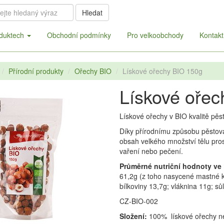
Hledat
duktech
Obchodní podmínky
Pro velkoobchody
Kontakt
Přírodní produkty
Ořechy BIO
Lískové ořechy BIO 150g
Lískové ořec
Lískové ořechy v BIO kvalitě pěs
Díky přírodnímu způsobu pěstován
obsah velkého množství tělu pro
vaření nebo pečení.
Průměrné nutriční hodnoty ve
61,2g (z toho nasycené mastné ky
bílkoviny 13,7g; vláknina 11g; sůl
CZ-BIO-002
Složení:
100% lískové ořechy ne