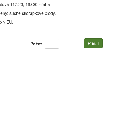
kátová 1175/3, 18200 Praha
geny: suché skořápkové plody.
o v EU.
Přidat
Počet