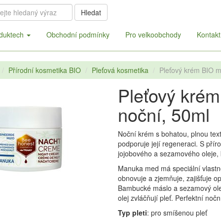
Hledat
duktech
Obchodní podmínky
Pro velkoobchody
Kontakt
Přírodní kosmetika BIO
Pleťová kosmetika
Pleťový krém BIO 
Pleťový kré
noční, 50ml
Noční krém s bohatou, plnou text
podporuje její regeneraci. S pří
jojobového a sezamového oleje,
Manuka med má speciální vlastn
obnovuje a zjemňuje, zajišťuje op
Bambucké máslo a sezamový olej 
olej zvláčňují pleť. Perfektní noč
Typ pleti
: pro smíšenou pleť