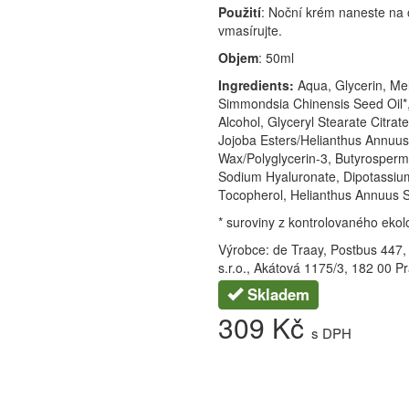
Použití
: Noční krém naneste na o
vmasírujte.
Objem
: 50ml
Ingredients:
Aqua, Glycerin, Mel
Simmondsia Chinensis Seed Oil*,
Alcohol, Glyceryl Stearate Citrate
Jojoba Esters/Helianthus Annuu
Wax/Polyglycerin-3, Butyrosperm
Sodium Hyaluronate, Dipotassium 
Tocopherol, Helianthus Annuus Se
* suroviny z kontrolovaného eko
Výrobce: de Traay, Postbus 447,
s.r.o., Akátová 1175/3, 182 00 P
Skladem
309 Kč
s DPH