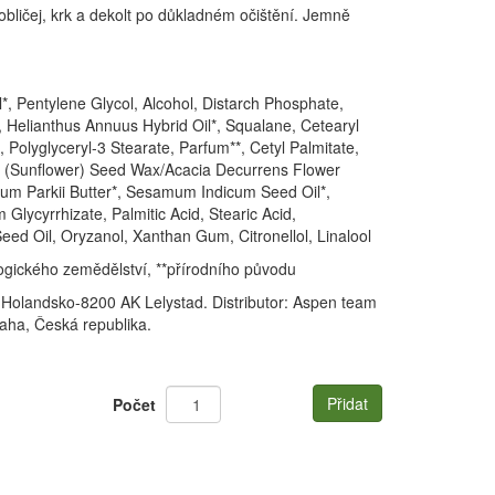
bličej, krk a dekolt po důkladném očištění. Jemně
*, Pentylene Glycol, Alcohol, Distarch Phosphate,
 Helianthus Annuus Hybrid Oil*, Squalane, Cetearyl
, Polyglyceryl-3 Stearate, Parfum**, Cetyl Palmitate,
s (Sunflower) Seed Wax/Acacia Decurrens Flower
um Parkii Butter*, Sesamum Indicum Seed Oil*,
Glycyrrhizate, Palmitic Acid, Stearic Acid,
ed Oil, Oryzanol, Xanthan Gum, Citronellol, Linalool
logického zemědělství, **přírodního původu
 Holandsko-8200 AK Lelystad. Distributor:
Aspen team
raha, Česká republika.
Přidat
Počet