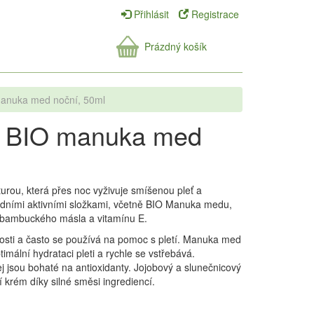
Přihlásit
Registrace
Prázdný košík
manuka med noční, 50ml
m BIO manuka med
urou, která přes noc vyživuje smíšenou pleť a
rodními aktivními složkami, včetně BIO Manuka medu,
 bambuckého másla a vitamínu E.
osti a často se používá na pomoc s pletí. Manuka med
timální hydrataci pleti a rychle se vstřebává.
jsou bohaté na antioxidanty. Jojobový a slunečnicový
ní krém díky silné směsi ingrediencí.