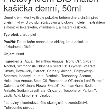
kašička denní, 50ml
Denní krém, který vyživuje pokožku během dne a chrání před
vnějšími vlivy. S bio slunečnicovým a jojobovým olejem, extraktem
z měsíčku lékařského, vitaminem E a mateří kašičkou.
Typ pleti
: zralou pleť
Použití
: Denní krém naneste na obličej, krk a dekolt po
důkladném očištění.
Objem
: 50ml
Ingredients
: Aqua, Helianthus Annuus Hybrid Oil*, Glycerin,
Alcohol, Simmondsia Chinensis Seed Oil*, Glyceryl Stearate
Citrate, Royal Jelly Extract*, Cetearyl Alkohol, Polyglyceryl-3
Stearate, Isoamyl Laurate, Bisabolol, Tocopheryl Acetate,
Helianthus Annuus Seed Oil, Rosmarinus Officinalis Leaf Extract*,
Calendula Officinalis Flower Extrakt*, Xanthan Gum, Sodium
Anisate, Sodium Levulinate, Oryzanol, Tocopherol, Parfum**,
Lactic Acid, Limonene, Linalool.
* suroviny z kontrolovaného ekologického zemědělství,
**přírodního původu