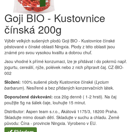
Goji BIO - Kustovnice
čínská 200g
Výběr velkých sušených plodů Goji BIO - Kustovnice čínské
pěstované v čínské oblasti Ningxia. Plody z této oblasti jsou
známé pro svou vysokou kvalitu a dobrou chuť.
Jsou vhodné k přímé konzumaci, lze je přidávat i do pokrmů např.
jogurtu, cereálií, rýže, polévek nebo z nich připravit čaj. CZ-BIO-
002
Složení:
100% sušené plody Kustovnice čínské (
Lycium
barbarum
). Nesířené a bez přidaných konzervačních látek.
Doporučené dávkování:
cca 20g denně ( 1-2 hrsti). Na čaj
použijte 5g na šálek čaje, louhujte 15 minut.
Distributor: Aspen team s.r.o., Akátová 1175/3, 18200 Praha.
Skladujte mimo dosah dětí. Skladujte v suchu a chladu. Země
původu: Čína - provincie Ningxia. Vyrobeno v EU.
Skladem