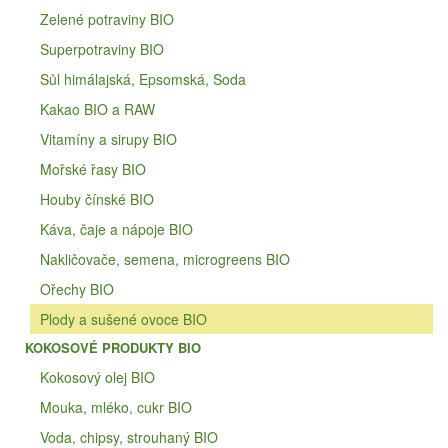
Zelené potraviny BIO
Superpotraviny BIO
Sůl himálajská, Epsomská, Soda
Kakao BIO a RAW
Vitamíny a sirupy BIO
Mořské řasy BIO
Houby čínské BIO
Káva, čaje a nápoje BIO
Nakličovače, semena, microgreens BIO
Ořechy BIO
Plody a sušené ovoce BIO
KOKOSOVÉ PRODUKTY BIO
Kokosový olej BIO
Mouka, mléko, cukr BIO
Voda, chipsy, strouhaný BIO