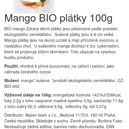
Mango BIO plátky 100g
BIO mango Zdravý den® plátky jsou pěstované podle pravidel
ekologického zemědělství. Sušené plátky jsou 4-6 cm velké.
Mango plátky jsou na slunci uzrálé a mají přirozeně ovocnou a
nasládlou chuť. U sušeného manga dochází k tzv. cukernatění,
které se projevuje bílými skvrnkami. Toto ukazuje na vysokou
kvalitu produktu.
Použití
: vhodné k přímé kunzumaci, na vaření i pečení, jako
náhrada čerstvého ovoce.
Složení
: mango* sušené. *produkt ekologického zemědělství. CZ-
BIO-002
Výživové údaje na 100g:
energetická hodnota 1421kJ/336kcal,
tuky 2,2g z toho nasycené mastné kyseliny 0,5g, sacharidy 71,8g
z toho cukry 62,3, vláknina 5,5g, bílkoviny 3g, sůl 0,07g.
Distributor: Aspen team s.r.o., Akátová 1175/3, 182 00 Praha,
Česká republika. Skladujte v suchu. Země původu: Burkina Faso.
Neobsahuje žádná aditiva, barviva nebo dochucovadla. EAN