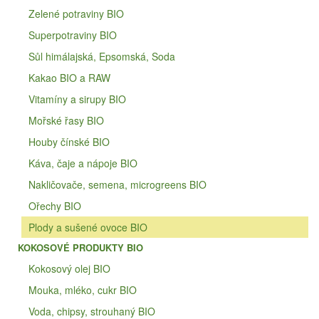
Zelené potraviny BIO
Superpotraviny BIO
Sůl himálajská, Epsomská, Soda
Kakao BIO a RAW
Vitamíny a sirupy BIO
Mořské řasy BIO
Houby čínské BIO
Káva, čaje a nápoje BIO
Nakličovače, semena, microgreens BIO
Ořechy BIO
Plody a sušené ovoce BIO
KOKOSOVÉ PRODUKTY BIO
Kokosový olej BIO
Mouka, mléko, cukr BIO
Voda, chipsy, strouhaný BIO