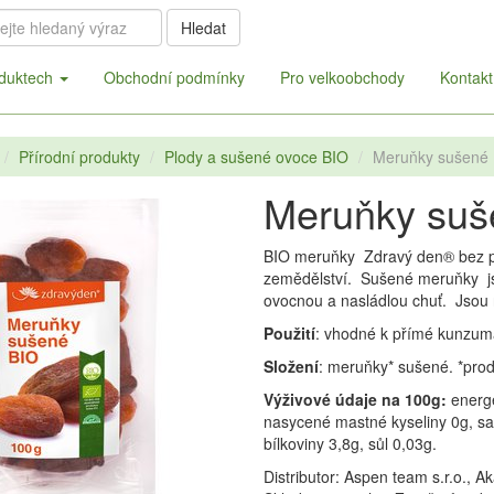
Hledat
duktech
Obchodní podmínky
Pro velkoobchody
Kontakt
Přírodní produkty
Plody a sušené ovoce BIO
Meruňky sušené 
Meruňky suš
BIO meruňky Zdravý den® bez pe
zemědělství. Sušené meruňky jso
ovocnou a nasládlou chuť. Jsou 
Použití
: vhodné k přímé kunzuma
Složení
: meruňky* sušené. *pro
Výživové údaje na 100g:
energ
nasycené mastné kyseliny 0g, sac
bílkoviny 3,8g, sůl 0,03g.
Distributor: Aspen team s.r.o., 