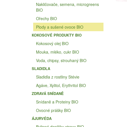
Nakličovače, semena, microgreens
BIO
Ořechy BIO
Plody a sušené ovoce BIO
KOKOSOVÉ PRODUKTY BIO
Kokosový olej BIO
Mouka, mléko, cukr BIO
Voda, chipsy, strouhaný BIO
SLADIDLA
Sladidla z rostliny Stévie
Agáve, Xylitol, Erythritol BIO
ZDRAVÁ SNÍDANĚ
Snídaně a Proteiny BIO
Ovocné prášky BIO
ÁJURVÉDA
Bylinné doplňky stravy BIO