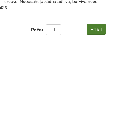
 Turecko. Neobsahuje žádná aditiva, barviva nebo
3426
Přidat
Počet