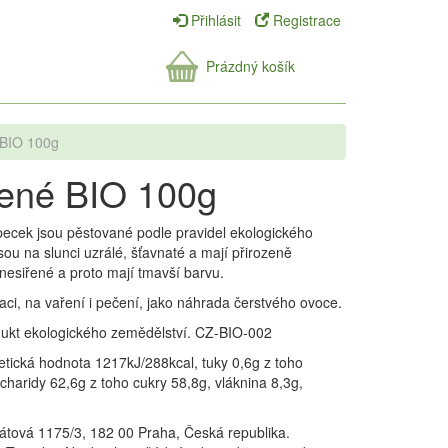
Přihlásit
Registrace
Prázdný košík
BIO 100g
ené BIO 100g
cek jsou pěstované podle pravidel ekologického
u na slunci uzrálé, šťavnaté a mají přirozeně
nesiřené a proto mají tmavší barvu.
ci, na vaření i pečení, jako náhrada čerstvého ovoce.
dukt ekologického zemědělství. CZ-BIO-002
etická hodnota 1217kJ/288kcal, tuky 0,6g z toho
haridy 62,6g z toho cukry 58,8g, vláknina 8,3g,
Akátová 1175/3, 182 00 Praha, Česká republika.