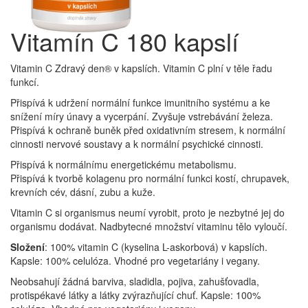
Vitamín C 180 kapslí
Vitamin C Zdravý den® v kapslích. Vitamin C plní v těle řadu
funkcí.
Přispívá k udržení normální funkce imunitního systému a ke
snížení míry únavy a vycerpání. Zvyšuje vstrebávání železa.
Přispívá k ochraně buněk před oxidativním stresem, k normální
cinnosti nervové soustavy a k normální psychické cinnosti.
Přispívá k normálnímu energetickému metabolismu.
Přispívá k tvorbě kolagenu pro normální funkci kostí, chrupavek,
krevních cév, dásní, zubu a kuže.
Vitamin C si organismus neumí vyrobit, proto je nezbytné jej do
organismu dodávat. Nadbytecné množství vitaminu tělo vyloučí.
Složení
: 100% vitamin C (kyselina L-askorbová) v kapslích.
Kapsle: 100% celulóza. Vhodné pro vegetariány i vegany.
Neobsahují žádná barviva, sladidla, pojiva, zahušťovadla,
protispékavé látky a látky zvýrazňující chuť. Kapsle: 100%