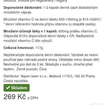
celulóza. Vhodné pro vegetariány i vegany.
Doporučené dávkování:
1-2 kapsle denně zapít dostatečným
množstvím nápoje.
Množství vitaminu C na denní dávku 650-1300mg je 813-1626%*.
* denní referenční hodnota příjmu vitaminu (u dospělé osoby).
Množství účinnjé látky v 1 kapsli:
650mg prášku vitamínu C.
Odpovídá 813% doporučené denní dávky v ČR. Nadbytečné
množství vitamínu C tělo vyloučí.
Celková hmotnost:
117g.
Nepřekračujte doporučené denní dávkování. Výrobek se nesmí
používat jako náhrada pestré stravy. Ukládejte mimo dosah dětí.
Nevhodné pro deti do 3 let. Skladujte v suchu, chraňte před
teplem. Země puvodu: Čína.
Distributor: Aspen team s.r.o., Akátová 1175/3, 182 00 Praha,
Česká republika
Skladem
269 Kč
s DPH