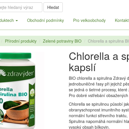
Hledat
duktech
Obchodní podmínky
Pro velkoobchody
Kontakt
Přírodní produkty
Zelené potraviny BIO
Chlorella a spirulina B
Chlorella a s
kapslí
BIO chlorella a spirulina Zdravý 
jednobuněčné řasy při jejichž pě
se jedná o šetrné procesy, které
Pro dobré vstřebání obsažených 
Chlorella se spirulinou působí jak
obranyschopnost imunitního sys
normální funkci střevního traktu,
Spirulina napomáhá normální hlad
vysoký obsah bílkovin.