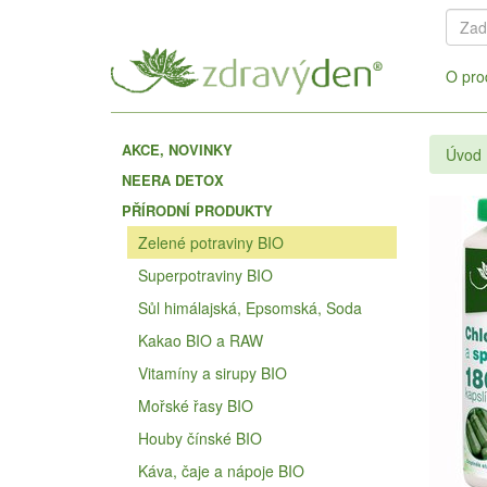
O pro
AKCE, NOVINKY
Úvod
NEERA DETOX
PŘÍRODNÍ PRODUKTY
Zelené potraviny BIO
Superpotraviny BIO
Sůl himálajská, Epsomská, Soda
Kakao BIO a RAW
Vitamíny a sirupy BIO
Mořské řasy BIO
Houby čínské BIO
Káva, čaje a nápoje BIO