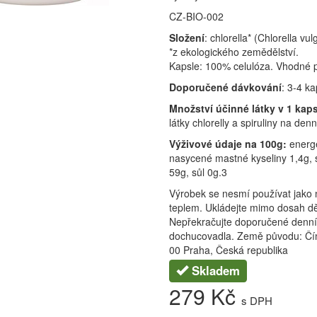
CZ-BIO-002
Složení
: chlorella* (Chlorella vu
*z ekologického zemědělství.
Kapsle: 100% celulóza. Vhodné p
Doporučené dávkování
: 3-4 k
Množství účinné látky v 1 kaps
látky chlorelly a spiruliny na de
Výživové údaje na 100g:
energ
nasycené mastné kyseliny 1,4g, s
59g, sůl 0g.3
Výrobek se nesmí používat jako n
teplem. Ukládejte mimo dosah dětí
Nepřekračujte doporučené denní
dochucovadla. Země původu: Čína
00 Praha, Česká republika
Skladem
279 Kč
s DPH