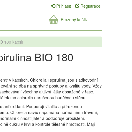
Přihlásit
Registrace
Prázdný košík
IO 180 kapslí
pirulina BIO 180
den® v kapslích. Chlorella i spirulina jsou sladkovodní
stování se dbá na správné postupy a kvalitu vody. Vždy
 zachovávají všechny aktivní látky obsažené v řase.
látek má chlorella narušenou buněčnou stěnu.
o antioxidant. Podporují vitalitu a přirozenou
tému. Chlorella navíc napomáhá normálnímu trávení,
 normální činnosti jater a podporuje pročištění.
ině cukru v krvi a kontrole tělesné hmotnosti. Mají