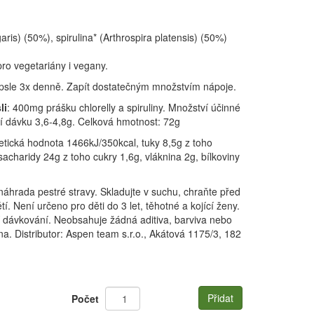
lgaris) (50%), spirulina* (Arthrospira platensis) (50%)
ro vegetariány i vegany.
apsle 3x denně. Zapít dostatečným množstvím nápoje.
li
: 400mg prášku chlorelly a spiruliny. Množství účinné
nní dávku 3,6-4,8g. Celková hmotnost: 72g
etická hodnota 1466kJ/350kcal, tuky 8,5g z toho
acharidy 24g z toho cukry 1,6g, vláknina 2g, bílkoviny
áhrada pestré stravy. Skladujte v suchu, chraňte před
. Není určeno pro děti do 3 let, těhotné a kojící ženy.
 dávkování. Neobsahuje žádná aditiva, barviva nebo
. Distributor: Aspen team s.r.o., Akátová 1175/3, 182
Přidat
Počet