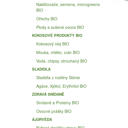
Nakličovače, semena, microgreens
BIO
Ořechy BIO
Plody a sušené ovoce BIO
KOKOSOVÉ PRODUKTY BIO
Kokosový olej BIO
Mouka, mléko, cukr BIO
Voda, chipsy, strouhaný BIO
SLADIDLA
Sladidla z rostliny Stévie
Agáve, Xylitol, Erythritol BIO
ZDRAVÁ SNÍDANĚ
Snídaně a Proteiny BIO
Ovocné prášky BIO
ÁJURVÉDA
Bylinné doplňky stravy BIO