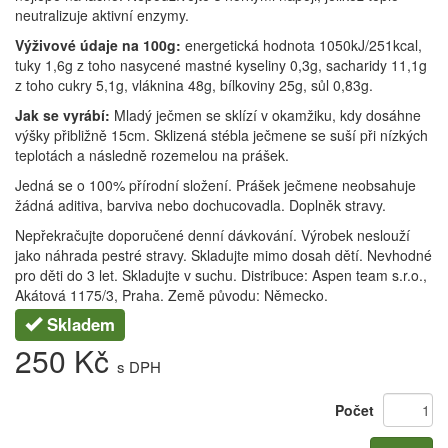
neutralizuje aktivní enzymy.
Výživové údaje na 100g:
energetická hodnota 1050kJ/251kcal,
tuky 1,6g z toho nasycené mastné kyseliny 0,3g, sacharidy 11,1g
z toho cukry 5,1g, vláknina 48g, bílkoviny 25g, sůl 0,83g.
Jak se vyrábí:
Mladý ječmen se sklízí v okamžiku, kdy dosáhne
výšky přibližně 15cm. Sklizená stébla ječmene se suší při nízkých
teplotách a následně rozemelou na prášek.
Jedná se o 100% přírodní složení. Prášek ječmene neobsahuje
žádná aditiva, barviva nebo dochucovadla. Doplněk stravy.
Nepřekračujte doporučené denní dávkování. Výrobek neslouží
jako náhrada pestré stravy. Skladujte mimo dosah dětí. Nevhodné
pro děti do 3 let. Skladujte v suchu. Distribuce: Aspen team s.r.o.,
Akátová 1175/3, Praha. Země původu: Německo.
Skladem
250 Kč
s DPH
Počet