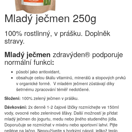
Mladý ječmen 250g
100% rostlinný, v prášku. Doplněk
stravy.
zdravýden® podporuje
Mladý ječmen
normální funkci
:
působí jako antioxidant,
obsahuje celou škálu vitaminů, minerálů a stopových prvků
v organické formě. V mladém ječmeni zůstávají díky
šetrnému zpracování téměř nedotčené.
Složení:
100% zelený ječmen v prášku.
Dávkování:
2x denně 1-2 čajové lžičky rozmíchejte ve 150ml
vody, ovocné nebo zeleninové šťávy. Další možností je přidat
mladý ječmen do jogurtu, medu nebo jiného studeného jídla.
Doporučuje se rozmíchat v mixéru nebo sportovní lahvi. Pijte
nejlépe na lačno. Nepoužívejte s horkými nápoji, jelikož teplo