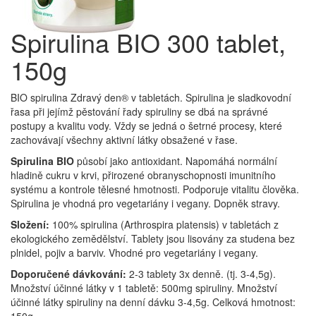
Spirulina BIO 300 tablet,
150g
BIO spirulina Zdravý den® v tabletách. Spirulina je sladkovodní
řasa při jejímž pěstování řady spiruliny se dbá na správné
postupy a kvalitu vody. Vždy se jedná o šetrné procesy, které
zachovávají všechny aktivní látky obsažené v řase.
Spirulina BIO
působí jako antioxidant. Napomáhá normální
hladině cukru v krvi, přirozené obranyschopnosti imunitního
systému a kontrole tělesné hmotnosti. Podporuje vitalitu člověka.
Spirulina je vhodná pro vegetariány i vegany. Dopněk stravy.
Složení:
100% spirulina (Arthrospira platensis) v tabletách z
ekologického zemědělství. Tablety jsou lisovány za studena bez
plnidel, pojiv a barviv. Vhodné pro vegetariány i vegany.
Doporučené dávkování:
2-3 tablety 3x denně. (tj. 3-4,5g).
Množství účinné látky v 1 tabletě: 500mg spiruliny. Množství
účinné látky spiruliny na denní dávku 3-4,5g. Celková hmotnost: