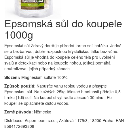
Epsomská sůl do koupele
1000g
Epsomská sůl Zdravý den® je přírodní forma soli hořčíku. Jedná
se o bezbarvou, dobře rozpustnou krystalickou látku bez vůně.
Espomská sůl je vhodná do koupele celého těla pro uvolnění
svalů a detoxikaci nebo na koupele nohou, jelikož pomáhá
neutralizovat jejich případný zápach.
Složení:
Magnesium sulfate 100%
Způsob použití
: Napusťte vanu teplou vodou a přisypte
Epsomskou sůl. Na každých 25kg tělesné hmotnosti přidejte 0,5
hrnku (1dl) soli. Na koupel si vyhraďte alespoň 30minut. Po
koupeli se opláchněte čistou vodou.
Země původu:
Německo
Distribuce: Aspen team s.r.o., Akátová 1175/3, 18200 Praha. EAN
8594172693808